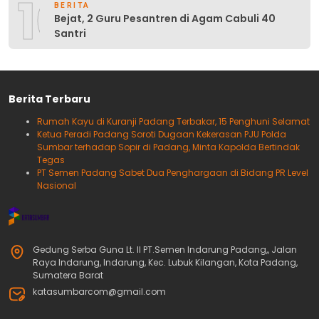
10
BERITA
Bejat, 2 Guru Pesantren di Agam Cabuli 40
Santri
Berita Terbaru
Rumah Kayu di Kuranji Padang Terbakar, 15 Penghuni Selamat
Ketua Peradi Padang Soroti Dugaan Kekerasan PJU Polda
Sumbar terhadap Sopir di Padang, Minta Kapolda Bertindak
Tegas
PT Semen Padang Sabet Dua Penghargaan di Bidang PR Level
Nasional
Gedung Serba Guna Lt. II PT.Semen Indarung Padang,, Jalan
Raya Indarung, Indarung, Kec. Lubuk Kilangan, Kota Padang,
Sumatera Barat
katasumbarcom@gmail.com