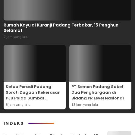
Rumah Kayu di Kuranji Padang Terbakar, 15 Penghuni
Selamat
7 jam yang lalu
Ketua Peradi Padang
PT Semen Padang Sabet
Soroti Dugaan Kekerasan
Dua Penghargaan di
PJU Polda Sumbar
Bidang PR Level Nasional
terhadap Sopir di Padang,
8 jam yang lalu
13 jam yang lalu
Minta Kapolda Bertindak
Tegas
INDEKS