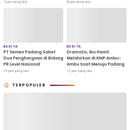
Sopir di Padang, Minta
7 jam yang lalu
8 jam yang lalu
Kapolda Bertindak Tegas
BERITA
BERITA
PT Semen Padang Sabet
Dramatis, Ibu Hamil
Dua Penghargaan di Bidang
Melahirkan di KMP Ambu-
PR Level Nasional
Ambu Saat Menuju Padang
13 jam yang lalu
17 jam yang lalu
TERPOPULER