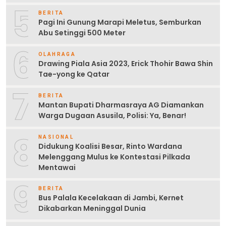
5
BERITA
Pagi Ini Gunung Marapi Meletus, Semburkan
Abu Setinggi 500 Meter
6
OLAHRAGA
Drawing Piala Asia 2023, Erick Thohir Bawa Shin
Tae-yong ke Qatar
7
BERITA
Mantan Bupati Dharmasraya AG Diamankan
Warga Dugaan Asusila, Polisi: Ya, Benar!
8
NASIONAL
Didukung Koalisi Besar, Rinto Wardana
Melenggang Mulus ke Kontestasi Pilkada
Mentawai
9
BERITA
Bus Palala Kecelakaan di Jambi, Kernet
Dikabarkan Meninggal Dunia