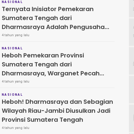
NASIONAL
Ternyata Inisiator Pemekaran
Sumatera Tengah dari
Dharmasraya Adalah Pengusaha
Besar, Ini Sosoknya
4 tahun yang lalu
NASIONAL
Heboh Pemekaran Provinsi
Sumatera Tengah dari
Dharmasraya, Warganet Pecah
Suara
4 tahun yang lalu
NASIONAL
Heboh! Dharmasraya dan Sebagian
Wilayah Riau-Jambi Diusulkan Jadi
Provinsi Sumatera Tengah
4 tahun yang lalu