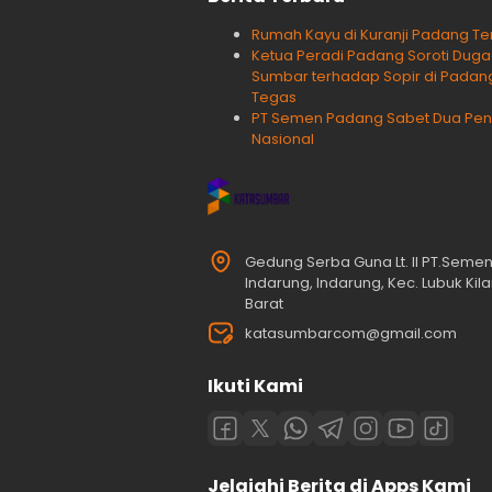
Rumah Kayu di Kuranji Padang Te
Ketua Peradi Padang Soroti Dug
Sumbar terhadap Sopir di Padang
Tegas
PT Semen Padang Sabet Dua Peng
Nasional
Gedung Serba Guna Lt. II PT.Seme
Indarung, Indarung, Kec. Lubuk Ki
Barat
katasumbarcom@gmail.com
Ikuti Kami
Jelajahi Berita di Apps Kami