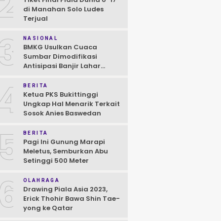
2
di Manahan Solo Ludes
Terjual
3
NASIONAL
BMKG Usulkan Cuaca
Sumbar Dimodifikasi
Antisipasi Banjir Lahar
Dingin Susulan
4
BERITA
Ketua PKS Bukittinggi
Ungkap Hal Menarik Terkait
Sosok Anies Baswedan
5
BERITA
Pagi Ini Gunung Marapi
Meletus, Semburkan Abu
Setinggi 500 Meter
6
OLAHRAGA
Drawing Piala Asia 2023,
Erick Thohir Bawa Shin Tae-
yong ke Qatar