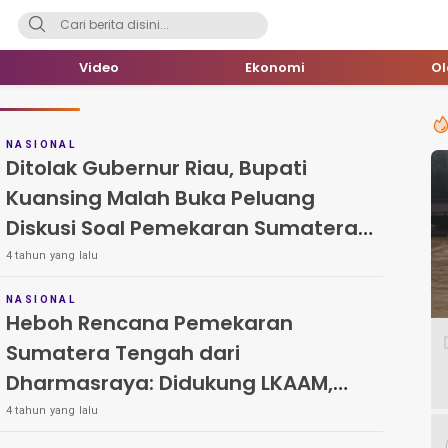
Video
Ekonomi
O
NASIONAL
Ditolak Gubernur Riau, Bupati
Kuansing Malah Buka Peluang
Diskusi Soal Pemekaran Sumatera
Tengah
4 tahun yang lalu
NASIONAL
Heboh Rencana Pemekaran
Sumatera Tengah dari
Dharmasraya: Didukung LKAAM,
Ditolak Riau
4 tahun yang lalu