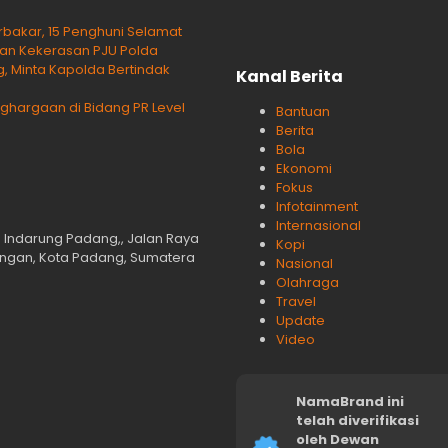
rbakar, 15 Penghuni Selamat
aan Kekerasan PJU Polda
, Minta Kapolda Bertindak
Kanal Berita
hargaan di Bidang PR Level
Bantuan
Berita
Bola
Ekonomi
Fokus
Infotainment
Internasional
n Indarung Padang,, Jalan Raya
Kopi
langan, Kota Padang, Sumatera
Nasional
Olahraga
Travel
Update
Video
NamaBrand ini
telah diverifikasi
oleh Dewan