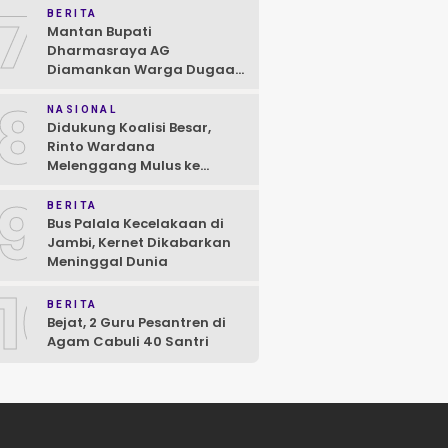
7
BERITA
Mantan Bupati
Dharmasraya AG
Diamankan Warga Dugaan
Asusila, Polisi: Ya, Benar!
8
NASIONAL
Didukung Koalisi Besar,
Rinto Wardana
Melenggang Mulus ke
Kontestasi Pilkada
9
Mentawai
BERITA
Bus Palala Kecelakaan di
Jambi, Kernet Dikabarkan
Meninggal Dunia
10
BERITA
Bejat, 2 Guru Pesantren di
Agam Cabuli 40 Santri