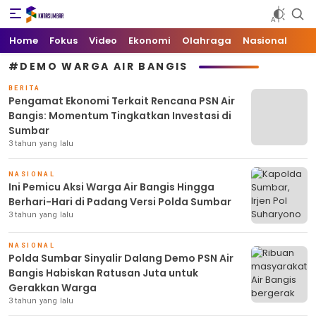
Kata Sumbar
Berita Sumbar Hari Ini
Home
Fokus
Video
Ekonomi
Olahraga
Nasional
#DEMO WARGA AIR BANGIS
BERITA
Pengamat Ekonomi Terkait Rencana PSN Air
Bangis: Momentum Tingkatkan Investasi di
Sumbar
3 tahun yang lalu
NASIONAL
Ini Pemicu Aksi Warga Air Bangis Hingga
Berhari-Hari di Padang Versi Polda Sumbar
3 tahun yang lalu
NASIONAL
Polda Sumbar Sinyalir Dalang Demo PSN Air
Bangis Habiskan Ratusan Juta untuk
Gerakkan Warga
3 tahun yang lalu