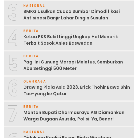
3
NASIONAL
BMKG Usulkan Cuaca Sumbar Dimodifikasi
Antisipasi Banjir Lahar Dingin Susulan
4
BERITA
Ketua PKS Bukittinggi Ungkap Hal Menarik
Terkait Sosok Anies Baswedan
5
BERITA
Pagi Ini Gunung Marapi Meletus, Semburkan
Abu Setinggi 500 Meter
6
OLAHRAGA
Drawing Piala Asia 2023, Erick Thohir Bawa Shin
Tae-yong ke Qatar
7
BERITA
Mantan Bupati Dharmasraya AG Diamankan
Warga Dugaan Asusila, Polisi: Ya, Benar!
NASIONAL
Didukung Koalisi Besar, Rinto Wardana