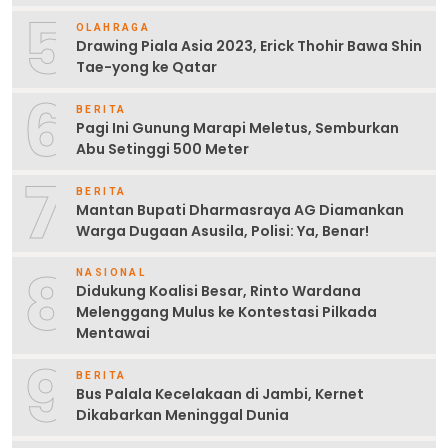
5
OLAHRAGA
Drawing Piala Asia 2023, Erick Thohir Bawa Shin
Tae-yong ke Qatar
6
BERITA
Pagi Ini Gunung Marapi Meletus, Semburkan
Abu Setinggi 500 Meter
7
BERITA
Mantan Bupati Dharmasraya AG Diamankan
Warga Dugaan Asusila, Polisi: Ya, Benar!
8
NASIONAL
Didukung Koalisi Besar, Rinto Wardana
Melenggang Mulus ke Kontestasi Pilkada
Mentawai
9
BERITA
Bus Palala Kecelakaan di Jambi, Kernet
Dikabarkan Meninggal Dunia