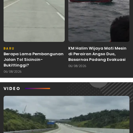
KM Halim Wijaya Mati Mesin
BARU
Berapa Lama Pembangunan
di Perairan Angso Duo,
Jalan Tol Sicincin-
Basarnas Padang Evakuasi
Bukittinggi?
Dua ABK Selamat
06/08/2026
06/08/2026
VIDEO