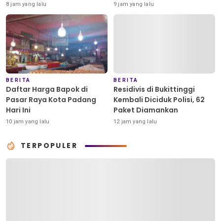
Dua ABK Selamat
8 jam yang lalu
9 jam yang lalu
BERITA
BERITA
Daftar Harga Bapok di
Residivis di Bukittinggi
Pasar Raya Kota Padang
Kembali Diciduk Polisi, 62
Hari Ini
Paket Diamankan
10 jam yang lalu
12 jam yang lalu
TERPOPULER