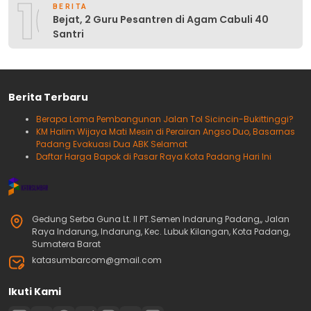
10
BERITA
Bejat, 2 Guru Pesantren di Agam Cabuli 40
Santri
Berita Terbaru
Berapa Lama Pembangunan Jalan Tol Sicincin-Bukittinggi?
KM Halim Wijaya Mati Mesin di Perairan Angso Duo, Basarnas
Padang Evakuasi Dua ABK Selamat
Daftar Harga Bapok di Pasar Raya Kota Padang Hari Ini
Gedung Serba Guna Lt. II PT.Semen Indarung Padang,, Jalan
Raya Indarung, Indarung, Kec. Lubuk Kilangan, Kota Padang,
Sumatera Barat
katasumbarcom@gmail.com
Ikuti Kami