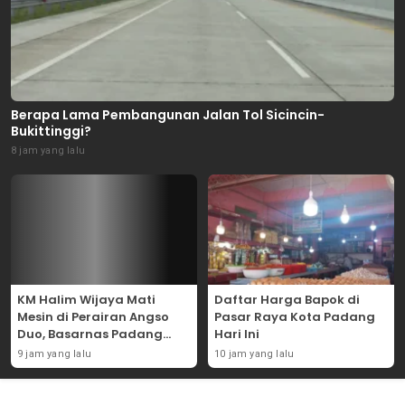
Berapa Lama Pembangunan Jalan Tol Sicincin-
Bukittinggi?
8 jam yang lalu
KM Halim Wijaya Mati
Daftar Harga Bapok di
Mesin di Perairan Angso
Pasar Raya Kota Padang
Duo, Basarnas Padang
Hari Ini
Evakuasi Dua ABK Selamat
9 jam yang lalu
10 jam yang lalu