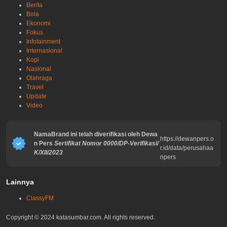
Berita
Bola
Ekonomi
Fokus
Infotainment
Internasional
Kopi
Nasional
Olahraga
Travel
Update
Video
NamaBrand ini telah diverifikasi oleh Dewa
https://dewanpers.o
n Pers
Sertifikat Nomor 0000/DP-Verifikasi/
r.id/data/perusahaa
K/XII/2023
npers
Lainnya
ClassyFM
Copyright © 2024 katasumbar.com. All rights reserved.