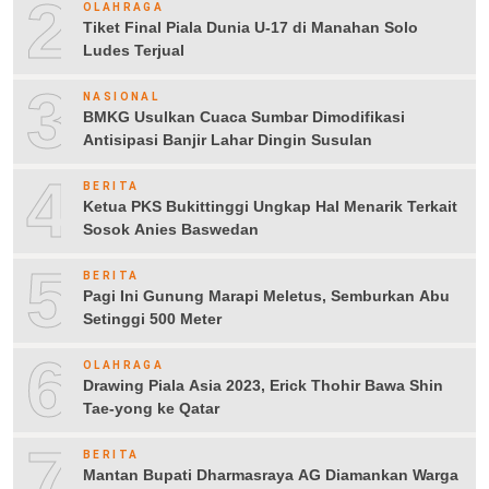
2
OLAHRAGA
Tiket Final Piala Dunia U-17 di Manahan Solo
Ludes Terjual
3
NASIONAL
BMKG Usulkan Cuaca Sumbar Dimodifikasi
Antisipasi Banjir Lahar Dingin Susulan
4
BERITA
Ketua PKS Bukittinggi Ungkap Hal Menarik Terkait
Sosok Anies Baswedan
5
BERITA
Pagi Ini Gunung Marapi Meletus, Semburkan Abu
Setinggi 500 Meter
6
OLAHRAGA
Drawing Piala Asia 2023, Erick Thohir Bawa Shin
Tae-yong ke Qatar
7
BERITA
Mantan Bupati Dharmasraya AG Diamankan Warga