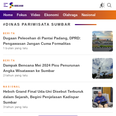
Kata Sumbar
Berita Sumbar Hari Ini
Home
Fokus
Video
Ekonomi
Olahraga
Nasional
#DINAS PARIWISATA SUMBAR
BERITA
Dugaan Pelecehan di Pantai Padang, DPRD:
Pengawasan Jangan Cuma Formalitas
1 bulan yang lalu
BERITA
Dampak Bencana Mei 2024 Picu Penurunan
Angka Wisatawan ke Sumbar
2 tahun yang lalu
NASIONAL
Heboh Grand Final Uda-Uni Disebut Terburuk
dalam Sejarah, Begini Penjelasan Kadispar
Sumbar
3 tahun yang lalu