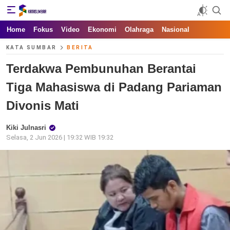
Kata Sumbar
Berita Sumbar Hari Ini
Home
Fokus
Video
Ekonomi
Olahraga
Nasional
KATA SUMBAR
BERITA
Terdakwa Pembunuhan Berantai
Tiga Mahasiswa di Padang Pariaman
Divonis Mati
Kiki Julnasri
Selasa, 2 Jun 2026 | 19:32 WIB 19:32