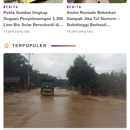
BERITA
BERITA
Polda Sumbar Ungkap
Andre Rosiade Beberkan
Dugaan Penyelewengan 1.350
Dampak Jika Tol Sicincin –
Liter Bio Solar Bersubsidi di
Bukittinggi Berhasil
Padang
Dibangun
13 jam yang lalu
14 jam yang lalu
TERPOPULER