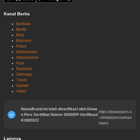
Kanal Berita
Bantuan
Berita
Bola
Ekonomi
Fokus
Infotainment
Internasional
Kopi
Nasional
Olahraga
Travel
Update
Video
NamaBrand ini telah diverifikasi oleh Dewa
https://dewanpers.o
n Pers
Sertifikat Nomor 0000/DP-Verifikasi/
r.id/data/perusahaa
K/XII/2023
npers
Lainnya