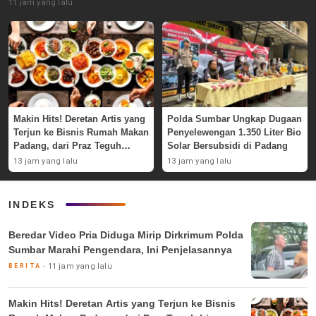
11 jam yang lalu
Makin Hits! Deretan Artis yang
Polda Sumbar Ungkap Dugaan
Terjun ke Bisnis Rumah Makan
Penyelewengan 1.350 Liter Bio
Padang, dari Praz Teguh
Solar Bersubsidi di Padang
hingga Deddy Corbuzier
13 jam yang lalu
13 jam yang lalu
INDEKS
Beredar Video Pria Diduga Mirip Dirkrimum Polda
Sumbar Marahi Pengendara, Ini Penjelasannya
11 jam yang lalu
BERITA
Makin Hits! Deretan Artis yang Terjun ke Bisnis