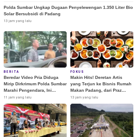
Polda Sumbar Ungkap Dugaan Penyelewengan 1.350 Liter Bio
Solar Bersubsidi di Padang
13 jam yang lalu
BERITA
FOKUS
Beredar Video Pria Diduga
Makin Hits! Deretan Artis
Mirip Dirkrimum Polda Sumbar
yang Terjun ke Bisnis Rumah
Marahi Pengendara, Ini
Makan Padang, dari Praz
Penjelasannya
Teguh hingga Deddy
11 jam yang lalu
13 jam yang lalu
Corbuzier