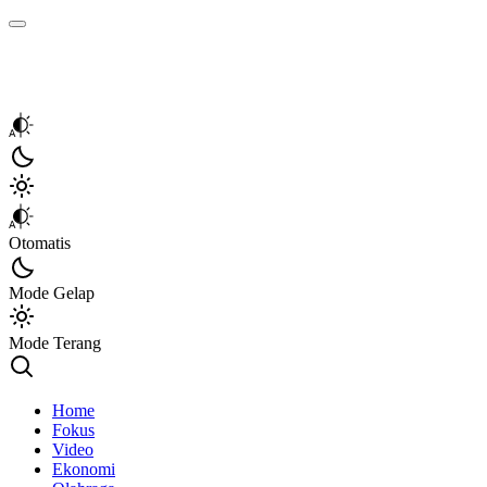
Kata Sumbar
Berita Sumbar Hari Ini
Otomatis
Mode Gelap
Mode Terang
Home
Fokus
Video
Ekonomi