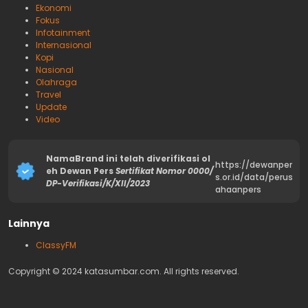
Ekonomi
Fokus
Infotainment
Internasional
Kopi
Nasional
Olahraga
Travel
Update
Video
NamaBrand ini telah diverifikasi ol
https://dewanper
eh Dewan Pers
Sertifikat Nomor 0000/
s.or.id/data/perus
DP-Verifikasi/K/XII/2023
ahaanpers
Lainnya
ClassyFM
Copyright © 2024 katasumbar.com. All rights reserved.