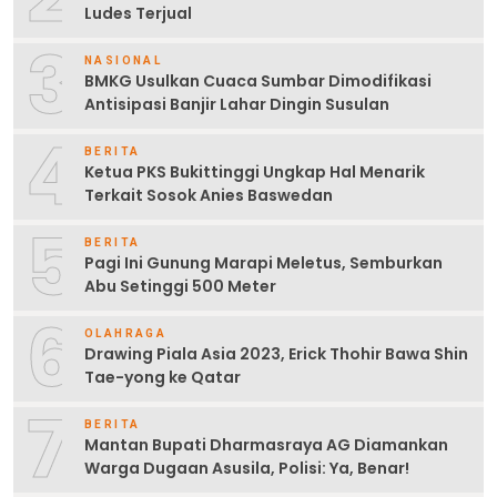
Ludes Terjual
3
NASIONAL
BMKG Usulkan Cuaca Sumbar Dimodifikasi
Antisipasi Banjir Lahar Dingin Susulan
4
BERITA
Ketua PKS Bukittinggi Ungkap Hal Menarik
Terkait Sosok Anies Baswedan
5
BERITA
Pagi Ini Gunung Marapi Meletus, Semburkan
Abu Setinggi 500 Meter
6
OLAHRAGA
Drawing Piala Asia 2023, Erick Thohir Bawa Shin
Tae-yong ke Qatar
7
BERITA
Mantan Bupati Dharmasraya AG Diamankan
Warga Dugaan Asusila, Polisi: Ya, Benar!