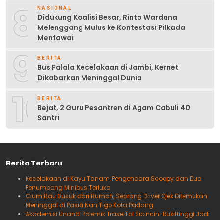
8
NASIONAL
Didukung Koalisi Besar, Rinto Wardana
Melenggang Mulus ke Kontestasi Pilkada
Mentawai
9
BERITA
Bus Palala Kecelakaan di Jambi, Kernet
Dikabarkan Meninggal Dunia
10
BERITA
Bejat, 2 Guru Pesantren di Agam Cabuli 40
Santri
Berita Terbaru
Kecelakaan di Kayu Tanam, Pengendara Scoopy dan Dua
Penumpang Minibus Terluka
Cium Bau Busuk dari Rumah, Seorang Driver Ojek Ditemukan
Meninggal di Pasia Nan Tigo Kota Padang
Akademisi Unand: Polemik Trase Tol Sicincin-Bukittinggi Jadi