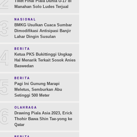
2
Tiket Final Piala Dunia U-17 di
Manahan Solo Ludes Terjual
3
NASIONAL
BMKG Usulkan Cuaca Sumbar
Dimodifikasi Antisipasi Banjir
Lahar Dingin Susulan
4
BERITA
Ketua PKS Bukittinggi Ungkap
Hal Menarik Terkait Sosok Anies
Baswedan
5
BERITA
Pagi Ini Gunung Marapi
Meletus, Semburkan Abu
Setinggi 500 Meter
6
OLAHRAGA
Drawing Piala Asia 2023, Erick
Thohir Bawa Shin Tae-yong ke
Qatar
BERITA