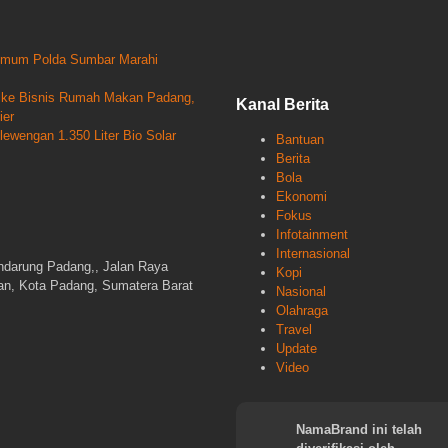
krimum Polda Sumbar Marahi
un ke Bisnis Rumah Makan Padang,
Kanal Berita
ier
wengan 1.350 Liter Bio Solar
Bantuan
Berita
Bola
Ekonomi
Fokus
Infotainment
Internasional
ndarung Padang,, Jalan Raya
Kopi
gan, Kota Padang, Sumatera Barat
Nasional
Olahraga
Travel
Update
Video
NamaBrand ini telah