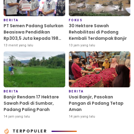
BERITA
FOKUS
PT Semen Padang Salurkan
30 Hektare Sawah
Beasiswa Pendidikan
Rehabilitasi di Padang
Rp303,5 Juta kepada 198
Kembali Terdampak Banjir
Anak Karyawan Berprestasi
13 menit yang lalu
13 jam yang lalu
BERITA
BERITA
Banjir Rendam 17 Hektare
Usai Banjir, Pasokan
Sawah Padi di Sumbar,
Pangan di Padang Tetap
Padang Paling Parah
Aman
14 jam yang lalu
14 jam yang lalu
TERPOPULER