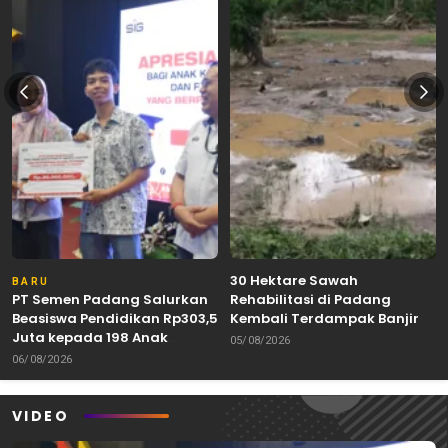
30 Hektare Sawah
BARU
PT Semen Padang Salurkan
Rehabilitasi di Padang
Beasiswa Pendidikan Rp303,5
Kembali Terdampak Banjir
Juta kepada 198 Anak
05/08/2026
Karyawan Berprestasi
06/08/2026
VIDEO