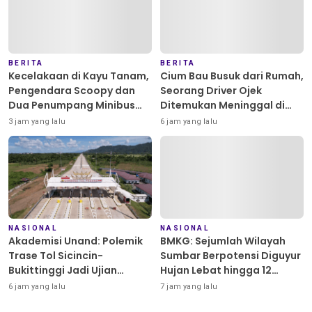
BERITA
BERITA
Kecelakaan di Kayu Tanam,
Cium Bau Busuk dari Rumah,
Pengendara Scoopy dan
Seorang Driver Ojek
Dua Penumpang Minibus
Ditemukan Meninggal di
Terluka
Pasia Nan Tigo Kota
3 jam yang lalu
6 jam yang lalu
Padang
NASIONAL
NASIONAL
Akademisi Unand: Polemik
BMKG: Sejumlah Wilayah
Trase Tol Sicincin-
Sumbar Berpotensi Diguyur
Bukittinggi Jadi Ujian
Hujan Lebat hingga 12
Kepercayaan Investor
Agustus
6 jam yang lalu
7 jam yang lalu