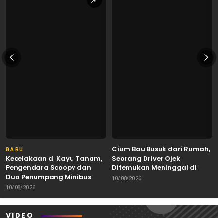
Cium Bau Busuk dari Rumah,
BARU
Kecelakaan di Kayu Tanam,
Seorang Driver Ojek
Pengendara Scoopy dan
Ditemukan Meninggal di
Dua Penumpang Minibus
Pasia Nan Tigo Kota Padang
10/08/2026
Terluka
10/08/2026
VIDEO