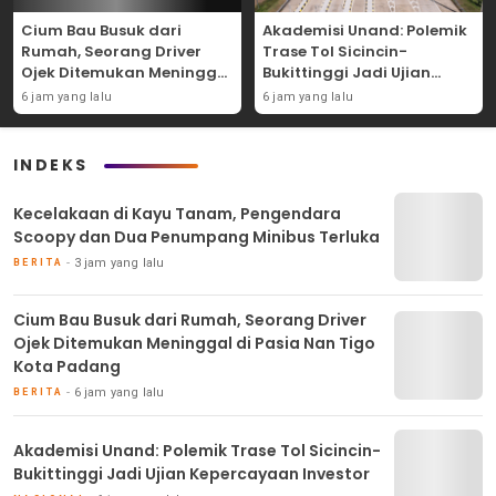
Cium Bau Busuk dari
Akademisi Unand: Polemik
Rumah, Seorang Driver
Trase Tol Sicincin-
Ojek Ditemukan Meninggal
Bukittinggi Jadi Ujian
di Pasia Nan Tigo Kota
Kepercayaan Investor
6 jam yang lalu
6 jam yang lalu
Padang
INDEKS
Kecelakaan di Kayu Tanam, Pengendara
Scoopy dan Dua Penumpang Minibus Terluka
3 jam yang lalu
BERITA
Cium Bau Busuk dari Rumah, Seorang Driver
Ojek Ditemukan Meninggal di Pasia Nan Tigo
Kota Padang
6 jam yang lalu
BERITA
Akademisi Unand: Polemik Trase Tol Sicincin-
Bukittinggi Jadi Ujian Kepercayaan Investor