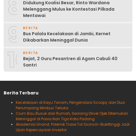
8
Didukung Koalisi Besar, Rinto Wardana
Melenggang Mulus ke Kontestasi Pilkada
Mentawai
9
BERITA
Bus Palala Kecelakaan di Jambi, Kernet
Dikabarkan Meninggal Dunia
10
BERITA
Bejat, 2 Guru Pesantren di Agam Cabuli 40
Santri
Berita Terbaru
Kecelakaan di Kayu Tanam, Pengendara Scoopy dan Dua
Penumpang Minibus Terluka
Cium Bau Busuk dari Rumah, Seorang Driver Ojek Ditemukan
Meninggal di Pasia Nan Tigo Kota Padang
Akademisi Unand: Polemik Trase Tol Sicincin-Bukittinggi Jadi
Ujian Kepercayaan Investor