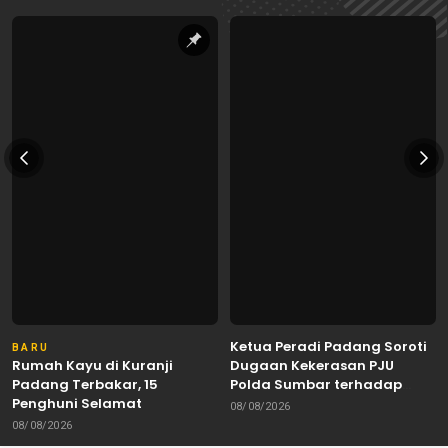
Ketua Peradi Padang Soroti
BARU
Rumah Kayu di Kuranji
Dugaan Kekerasan PJU
Padang Terbakar, 15
Polda Sumbar terhadap
Penghuni Selamat
Sopir di Padang, Minta
08/08/2026
Kapolda Bertindak Tegas
08/08/2026