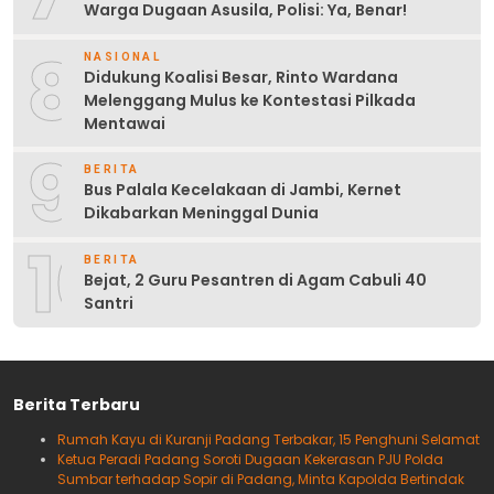
Warga Dugaan Asusila, Polisi: Ya, Benar!
8
NASIONAL
Didukung Koalisi Besar, Rinto Wardana
Melenggang Mulus ke Kontestasi Pilkada
Mentawai
9
BERITA
Bus Palala Kecelakaan di Jambi, Kernet
Dikabarkan Meninggal Dunia
10
BERITA
Bejat, 2 Guru Pesantren di Agam Cabuli 40
Santri
Berita Terbaru
Rumah Kayu di Kuranji Padang Terbakar, 15 Penghuni Selamat
Ketua Peradi Padang Soroti Dugaan Kekerasan PJU Polda
Sumbar terhadap Sopir di Padang, Minta Kapolda Bertindak