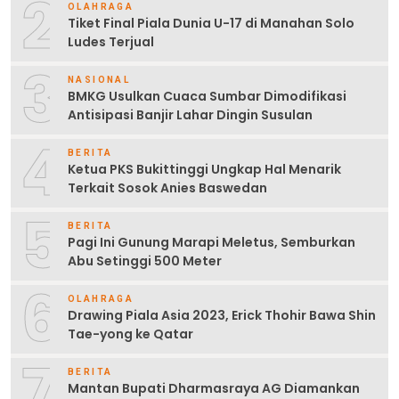
2
OLAHRAGA
Tiket Final Piala Dunia U-17 di Manahan Solo
Ludes Terjual
3
NASIONAL
BMKG Usulkan Cuaca Sumbar Dimodifikasi
Antisipasi Banjir Lahar Dingin Susulan
4
BERITA
Ketua PKS Bukittinggi Ungkap Hal Menarik
Terkait Sosok Anies Baswedan
5
BERITA
Pagi Ini Gunung Marapi Meletus, Semburkan
Abu Setinggi 500 Meter
6
OLAHRAGA
Drawing Piala Asia 2023, Erick Thohir Bawa Shin
Tae-yong ke Qatar
7
BERITA
Mantan Bupati Dharmasraya AG Diamankan