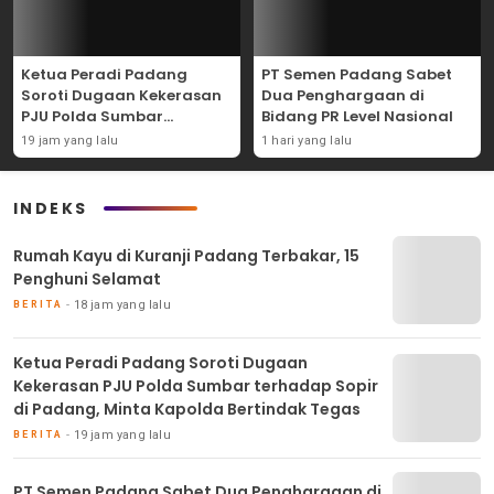
Ketua Peradi Padang
PT Semen Padang Sabet
Soroti Dugaan Kekerasan
Dua Penghargaan di
PJU Polda Sumbar
Bidang PR Level Nasional
terhadap Sopir di Padang,
19 jam yang lalu
1 hari yang lalu
Minta Kapolda Bertindak
Tegas
INDEKS
Rumah Kayu di Kuranji Padang Terbakar, 15
Penghuni Selamat
18 jam yang lalu
BERITA
Ketua Peradi Padang Soroti Dugaan
Kekerasan PJU Polda Sumbar terhadap Sopir
di Padang, Minta Kapolda Bertindak Tegas
19 jam yang lalu
BERITA
PT Semen Padang Sabet Dua Penghargaan di