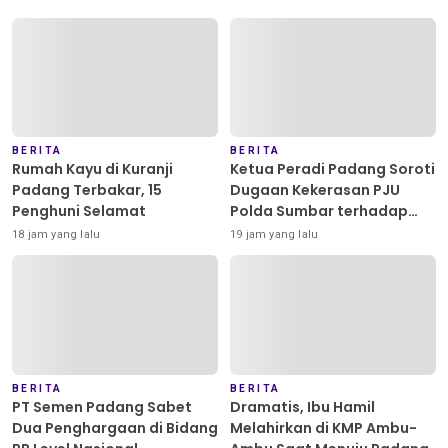
BERITA
BERITA
Rumah Kayu di Kuranji
Ketua Peradi Padang Soroti
Padang Terbakar, 15
Dugaan Kekerasan PJU
Penghuni Selamat
Polda Sumbar terhadap
Sopir di Padang, Minta
18 jam yang lalu
19 jam yang lalu
Kapolda Bertindak Tegas
BERITA
BERITA
PT Semen Padang Sabet
Dramatis, Ibu Hamil
Dua Penghargaan di Bidang
Melahirkan di KMP Ambu-