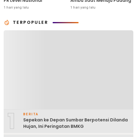
PR Level Nasional
Ambu Saat Menuju Padang
1 hari yang lalu
1 hari yang lalu
TERPOPULER
1
BERITA
Sepekan ke Depan Sumbar Berpotensi Dilanda
Hujan, Ini Peringatan BMKG