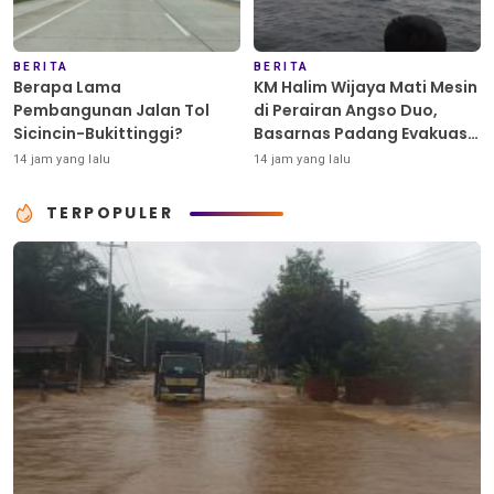
BERITA
BERITA
Berapa Lama
KM Halim Wijaya Mati Mesin
Pembangunan Jalan Tol
di Perairan Angso Duo,
Sicincin-Bukittinggi?
Basarnas Padang Evakuasi
Dua ABK Selamat
14 jam yang lalu
14 jam yang lalu
TERPOPULER