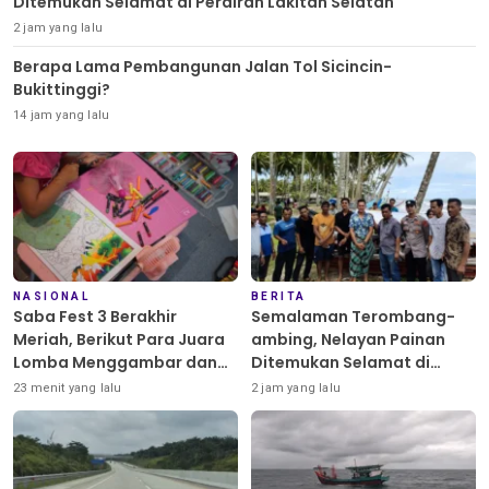
Ditemukan Selamat di Perairan Lakitan Selatan
2 jam yang lalu
Berapa Lama Pembangunan Jalan Tol Sicincin-
Bukittinggi?
14 jam yang lalu
NASIONAL
BERITA
Saba Fest 3 Berakhir
Semalaman Terombang-
Meriah, Berikut Para Juara
ambing, Nelayan Painan
Lomba Menggambar dan
Ditemukan Selamat di
Mewarnai
Perairan Lakitan Selatan
23 menit yang lalu
2 jam yang lalu