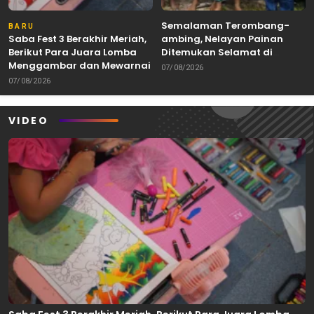
Semalaman Terombang-
BARU
Saba Fest 3 Berakhir Meriah,
ambing, Nelayan Painan
Berikut Para Juara Lomba
Ditemukan Selamat di
Menggambar dan Mewarnai
Perairan Lakitan Selatan
07/08/2026
07/08/2026
VIDEO