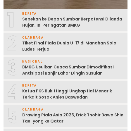
1
BERITA
Sepekan ke Depan Sumbar Berpotensi Dilanda
Hujan, Ini Peringatan BMKG
2
OLAHRAGA
Tiket Final Piala Dunia U-17 di Manahan Solo
Ludes Terjual
3
NASIONAL
BMKG Usulkan Cuaca Sumbar Dimodifikasi
Antisipasi Banjir Lahar Dingin Susulan
4
BERITA
Ketua PKS Bukittinggi Ungkap Hal Menarik
Terkait Sosok Anies Baswedan
5
OLAHRAGA
Drawing Piala Asia 2023, Erick Thohir Bawa Shin
Tae-yong ke Qatar