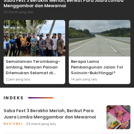
Saba Fest 3 Berakhir Meriah, Berikut Para Juara Lomba
Menggambar dan Mewarnai
23 menit yang lalu
Semalaman Terombang-
Berapa Lama
ambing, Nelayan Painan
Pembangunan Jalan Tol
Ditemukan Selamat di
Sicincin-Bukittinggi?
Perairan Lakitan Selatan
2 jam yang lalu
14 jam yang lalu
INDEKS
Saba Fest 3 Berakhir Meriah, Berikut Para
Juara Lomba Menggambar dan Mewarnai
23 menit yang lalu
NASIONAL