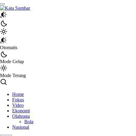
Kata Sumbar
Berita Sumbar Hari Ini
Otomatis
Mode Gelap
Mode Terang
Home
Fokus
Video
Ekonomi
Olahraga
Bola
Nasional