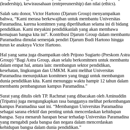
(leadership), kewirausahaan (entrpreunership) dan nilai (ethics).
Salah satu donor, Victor Hartono (Djarum Group) menyampaikan
bahwa, “Kami merasa berkewajiban untuk membantu Universitas
Paramadina, karena komitmen yang diperlihatkan selama ini di bidang
pendidikan. Kami meyakini pendidikanlah yang akan membawa
kemajuan bangsa kita ini”. Kontribusi Djarum Group dalam membantu
Paramadina dimulai semenjak pendiri Djarum Budi Hartono hingga
turun ke anaknya Victor Hartono.
Hal yang sama juga disampaikan oleh Prijono Sugiarto (Preskom Astra
Group) “Bagi Astra Group, akan selalu berkomitmen untuk membantu
dalam empat hal, antara lain: membangun sektor pendidikan,
kesehatan, lingkungan dan UMKM. Kami melihat Universitas
Paramadina menunjukkan komitmen yang tinggi untuk membangun
dunia pendidikan kita. Kami menunggu waktu hampir 12 tahun dalam
membantu pembangunan kampus Paramadina.”
Surat yang ditulis oleh TP. Rachmat yang dibacakan oleh Aminuddin
(Tripatra) juga mengungkapkan rasa bangganya melihat perkembangan
kampus Paramadina saat ini. “Membangun Universitas Paramadina
sebagai sarana efektif dan penting untuk mencerdaskan kehidupan
bangsa. Saya menaruh harapan besar terhadap Universitas Paramadina
yang mengabdi pada bangsa dan negara dalam mencerdaskan
kehidupan bangsa dalam dunia pendidikan.”