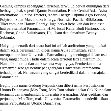
Gedung kampus kebanggaan tersebut, terwujud berkat dukungan dari
berbagai pihak seperti Djarum Foundation, Bank Central Asia, Astra
International, United Tractors, Adaro Energy, Triputra Agro Persada,
Polytron, Sinar Mas, Indika Energy, Northstar Pacific, Blibli.com,
Tiket.com, dan Harum Energy. Juga berkat kebaikan dan keihlasan
hati para sahabat Paramadina: H.M. Jusuf Kalla, Budi Hartono, TP.
Rachmat, Gandi Sulistiyanto, Haji Isam dan almarhum Benny
Subianto.
Hal yang menarik dari acara hari ini adalah auditorium yang dipakai
dalam acara peresmian ini diberi nama Aula Firmanzah, yang
merupakan rektor Universitas Parmadina yang meninggal dalam usia
yang sangat muda. Hadir dalam acara tersebut Istri almarhum Ibu
Nana, Ibu mertua dan anak semata wayangnya. Pemberian nama
Firmanzah sebagai bentuk penghargaan Universitas Paramadina
terhadap Prof. Firmanzah yang sangat berdedikasi dalam memajukan
Paramadina.
Begitu pula nama Gedung Perpustakaan diberi nama Perpustakaan
Utomo Dananjaya (Mas Tom), Mas Tom sahabat dekat Cak Nur dalam
berjuang dan membangun Universitas Paramadina. Atas dedikasi dan
perjuangan Mas Tom, maka Universitas Paramadina mendedikasikan
nama Perpustakaan Utomo Dananjaya.