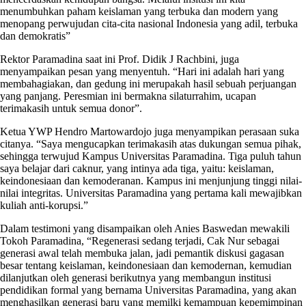
menumbuhkan paham keislaman yang terbuka dan modern yang
menopang perwujudan cita-cita nasional Indonesia yang adil, terbuka
dan demokratis”
Rektor Paramadina saat ini Prof. Didik J Rachbini, juga
menyampaikan pesan yang menyentuh. “Hari ini adalah hari yang
membahagiakan, dan gedung ini merupakah hasil sebuah perjuangan
yang panjang. Peresmian ini bermakna silaturrahim, ucapan
terimakasih untuk semua donor”.
Ketua YWP Hendro Martowardojo juga menyampikan perasaan suka
citanya. “Saya mengucapkan terimakasih atas dukungan semua pihak,
sehingga terwujud Kampus Universitas Paramadina. Tiga puluh tahun
saya belajar dari caknur, yang intinya ada tiga, yaitu: keislaman,
keindonesiaan dan kemoderanan. Kampus ini menjunjung tinggi nilai-
nilai integritas. Universitas Paramadina yang pertama kali mewajibkan
kuliah anti-korupsi.”
Dalam testimoni yang disampaikan oleh Anies Baswedan mewakili
Tokoh Paramadina, “Regenerasi sedang terjadi, Cak Nur sebagai
generasi awal telah membuka jalan, jadi pemantik diskusi gagasan
besar tentang keislaman, keindonesiaan dan kemodernan, kemudian
dilanjutkan oleh generasi berikutnya yang membangun institusi
pendidikan formal yang bernama Universitas Paramadina, yang akan
menghasilkan generasi baru yang memilki kemampuan kepemimpinan