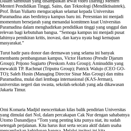
Dalam sambutan yang disampaikan lewat video (daring) Menteri
Menteri Pendidikan Tinggi, Sains, dan Teknologi (Mendiktisaintek),
Prof. Brian Yuliarto mengucapkan selamat kepada Universitas
Paramadina atas berdirinya kampus baru ini. Peresmian ini menjadi
momentum bersejarah yang menandai komitmen kuat Universitas
Paramadina dalam menghadirkan pendidikan tinggi yang unggul dan
relevan bagi kebutuhan bangsa. “Semoga kampus ini menjadi pusat
lahirnya pemikiran kritis, inovasi, dan karya nyata bagi kemajuan
masyarakat.”
Turut hadir para donor dan dermawan yang selama ini banyak
membantu pembangunan kampus, Victor Hartono (Presdir Djarum
Group); Prijono Sugiarto (Preskom Astra Group); Aminuddin yang
mewakili TP. Rachmat (Triputra Group); Patrick Walujo (CEO GO-
TO); Saleh Husin (Managing Director Sinar Mas Group) dan mitra
Paramadina, mulai dari lembaga internasional (KAS-Jerman),
universitas negeri dan swasta, sekolah-sekolah yang ada dikawasan
Jakarta Timur.
Omi Komaria Madjid menceritakan kilas balik pendirian Universitas
yang dimulai dari Nol, dalam percakapan Cak Nur dengan sahabatnya
Utomo Danandjaya “Tom yang penting kita punya niat, itu sudah
setengah perjalanan. Kita harus ikut serta secara aktif dalam usaha
mencerdaskan kehidupan bangsa. Melalui insitusi ini kita