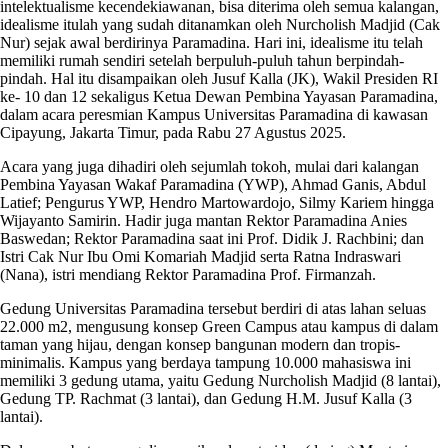
intelektualisme kecendekiawanan, bisa diterima oleh semua kalangan,
idealisme itulah yang sudah ditanamkan oleh Nurcholish Madjid (Cak
Nur) sejak awal berdirinya Paramadina. Hari ini, idealisme itu telah
memiliki rumah sendiri setelah berpuluh-puluh tahun berpindah-
pindah. Hal itu disampaikan oleh Jusuf Kalla (JK), Wakil Presiden RI
ke- 10 dan 12 sekaligus Ketua Dewan Pembina Yayasan Paramadina,
dalam acara peresmian Kampus Universitas Paramadina di kawasan
Cipayung, Jakarta Timur, pada Rabu 27 Agustus 2025.
Acara yang juga dihadiri oleh sejumlah tokoh, mulai dari kalangan
Pembina Yayasan Wakaf Paramadina (YWP), Ahmad Ganis, Abdul
Latief; Pengurus YWP, Hendro Martowardojo, Silmy Kariem hingga
Wijayanto Samirin. Hadir juga mantan Rektor Paramadina Anies
Baswedan; Rektor Paramadina saat ini Prof. Didik J. Rachbini; dan
Istri Cak Nur Ibu Omi Komariah Madjid serta Ratna Indraswari
(Nana), istri mendiang Rektor Paramadina Prof. Firmanzah.
Gedung Universitas Paramadina tersebut berdiri di atas lahan seluas
22.000 m2, mengusung konsep Green Campus atau kampus di dalam
taman yang hijau, dengan konsep bangunan modern dan tropis-
minimalis. Kampus yang berdaya tampung 10.000 mahasiswa ini
memiliki 3 gedung utama, yaitu Gedung Nurcholish Madjid (8 lantai),
Gedung TP. Rachmat (3 lantai), dan Gedung H.M. Jusuf Kalla (3
lantai).