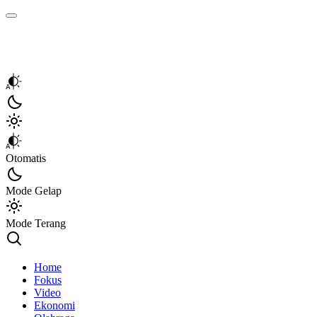
Kata Sumbar
Berita Sumbar Hari Ini
Otomatis
Mode Gelap
Mode Terang
Home
Fokus
Video
Ekonomi