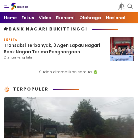
Kata Sumbar
Berita Sumbar Hari Ini
Home
Fokus
Video
Ekonomi
Olahraga
Nasional
#BANK NAGARI BUKITTINGGI
BERITA
Transaksi Terbanyak, 3 Agen Lapau Nagari
Bank Nagari Terima Penghargaan
2 tahun yang lalu
Sudah ditampilkan semua
TERPOPULER