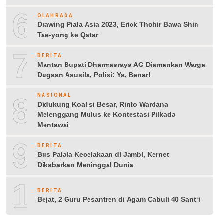
6
OLAHRAGA
Drawing Piala Asia 2023, Erick Thohir Bawa Shin
Tae-yong ke Qatar
7
BERITA
Mantan Bupati Dharmasraya AG Diamankan Warga
Dugaan Asusila, Polisi: Ya, Benar!
8
NASIONAL
Didukung Koalisi Besar, Rinto Wardana
Melenggang Mulus ke Kontestasi Pilkada
Mentawai
9
BERITA
Bus Palala Kecelakaan di Jambi, Kernet
Dikabarkan Meninggal Dunia
10
BERITA
Bejat, 2 Guru Pesantren di Agam Cabuli 40 Santri