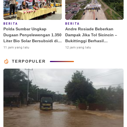
BERITA
BERITA
Polda Sumbar Ungkap
Andre Rosiade Beberkan
Dugaan Penyelewengan 1.350
Dampak Jika Tol Sicincin –
Liter Bio Solar Bersubsidi di
Bukittinggi Berhasil
Padang
Dibangun
11 jam yang lalu
12 jam yang lalu
TERPOPULER