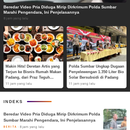
Beredar Video Pria Diduga Mirip Dirkrimum Polda Sumbar
Marahi Pengendara, Ini Penjelasannya
8 jam yang lalu
Makin Hits! Deretan Artis yang
Polda Sumbar Ungkap Dugaan
Terjun ke Bisnis Rumah Makan
Penyelewengan 1.350 Liter Bio
Padang, dari Praz Teguh
Solar Bersubsidi di Padang
hingga Deddy Corbuzier
11 jam yang lalu
11 jam yang lalu
INDEKS
Beredar Video Pria Diduga Mirip Dirkrimum Polda
Sumbar Marahi Pengendara, Ini Penjelasannya
8 jam yang lalu
BERITA