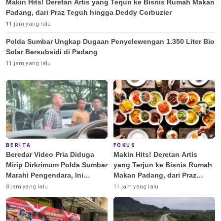
Makin Hits! Deretan Artis yang Terjun ke Bisnis Rumah Makan
Padang, dari Praz Teguh hingga Deddy Corbuzier
11 jam yang lalu
Polda Sumbar Ungkap Dugaan Penyelewengan 1.350 Liter Bio
Solar Bersubsidi di Padang
11 jam yang lalu
BERITA
FOKUS
Beredar Video Pria Diduga
Makin Hits! Deretan Artis
Mirip Dirkrimum Polda Sumbar
yang Terjun ke Bisnis Rumah
Marahi Pengendara, Ini
Makan Padang, dari Praz
Penjelasannya
Teguh hingga Deddy
8 jam yang lalu
11 jam yang lalu
Corbuzier