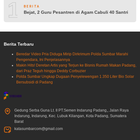
10
BERITA
Bejat, 2 Guru Pesantren di Agam Cabuli 40 Santri
Berita Terbaru
Beredar Video Pria Diduga Mirip Dirkrimum Polda Sumbar Marahi
Pengendara, Ini Penjelasannya
Makin Hits! Deretan Artis yang Terjun ke Bisnis Rumah Makan Padang,
dari Praz Teguh hingga Deddy Corbuzier
Polda Sumbar Ungkap Dugaan Penyelewengan 1.350 Liter Bio Solar
Bersubsidi di Padang
Gedung Serba Guna Lt. II PT.Semen Indarung Padang,, Jalan Raya
Indarung, Indarung, Kec. Lubuk Kilangan, Kota Padang, Sumatera
Barat
katasumbarcom@gmail.com