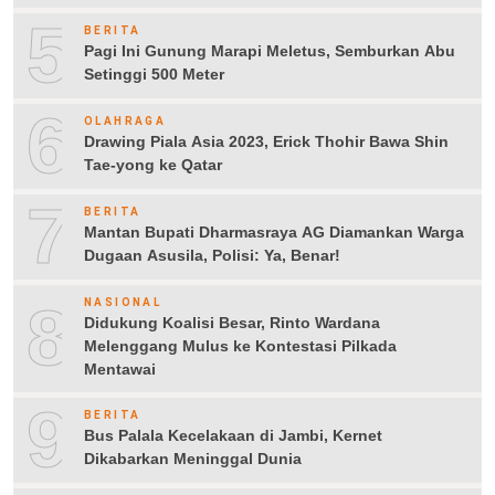
5
BERITA
Pagi Ini Gunung Marapi Meletus, Semburkan Abu
Setinggi 500 Meter
6
OLAHRAGA
Drawing Piala Asia 2023, Erick Thohir Bawa Shin
Tae-yong ke Qatar
7
BERITA
Mantan Bupati Dharmasraya AG Diamankan Warga
Dugaan Asusila, Polisi: Ya, Benar!
8
NASIONAL
Didukung Koalisi Besar, Rinto Wardana
Melenggang Mulus ke Kontestasi Pilkada
Mentawai
9
BERITA
Bus Palala Kecelakaan di Jambi, Kernet
Dikabarkan Meninggal Dunia