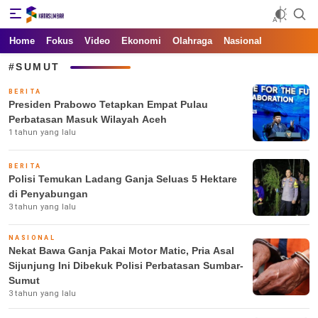
Kata Sumbar
Berita Sumbar Hari Ini
Home
Fokus
Video
Ekonomi
Olahraga
Nasional
#SUMUT
BERITA
Presiden Prabowo Tetapkan Empat Pulau
Perbatasan Masuk Wilayah Aceh
1 tahun yang lalu
BERITA
Polisi Temukan Ladang Ganja Seluas 5 Hektare
di Penyabungan
3 tahun yang lalu
NASIONAL
Nekat Bawa Ganja Pakai Motor Matic, Pria Asal
Sijunjung Ini Dibekuk Polisi Perbatasan Sumbar-
Sumut
3 tahun yang lalu