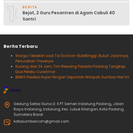
10
BERITA
Bejat, 2 Guru Pesantren di Agam Cabuli 40
Santri
Berita Terbaru
Warga Terbelah soal Tol Sicincin-Bukittinggi: Butuh Jalannya,
Persoalkan Trasenya
Kurang dari 24 Jam, Tim Klewang Polresta Padang Tangkap
Dua Pelaku Curanmor
BMKG Prediksi Hujan Ringan Sejumlah Wilayah Sumbar Hari Ini
Gedung Serba Guna Lt. II PT.Semen Indarung Padang,, Jalan
Raya Indarung, Indarung, Kec. Lubuk Kilangan, Kota Padang,
Sumatera Barat
katasumbarcom@gmail.com