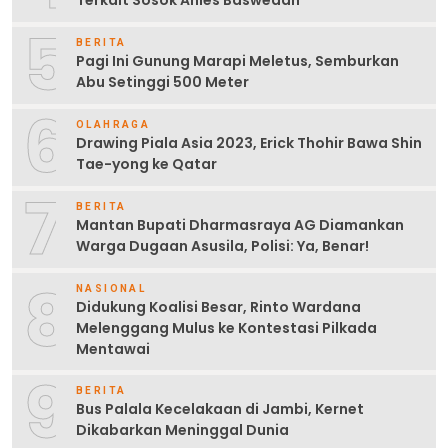
Terkait Sosok Anies Baswedan
5
BERITA
Pagi Ini Gunung Marapi Meletus, Semburkan
Abu Setinggi 500 Meter
6
OLAHRAGA
Drawing Piala Asia 2023, Erick Thohir Bawa Shin
Tae-yong ke Qatar
7
BERITA
Mantan Bupati Dharmasraya AG Diamankan
Warga Dugaan Asusila, Polisi: Ya, Benar!
8
NASIONAL
Didukung Koalisi Besar, Rinto Wardana
Melenggang Mulus ke Kontestasi Pilkada
Mentawai
9
BERITA
Bus Palala Kecelakaan di Jambi, Kernet
Dikabarkan Meninggal Dunia