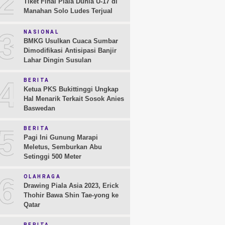
2
Tiket Final Piala Dunia U-17 di
Manahan Solo Ludes Terjual
3
NASIONAL
BMKG Usulkan Cuaca Sumbar
Dimodifikasi Antisipasi Banjir
Lahar Dingin Susulan
4
BERITA
Ketua PKS Bukittinggi Ungkap
Hal Menarik Terkait Sosok Anies
Baswedan
5
BERITA
Pagi Ini Gunung Marapi
Meletus, Semburkan Abu
Setinggi 500 Meter
6
OLAHRAGA
Drawing Piala Asia 2023, Erick
Thohir Bawa Shin Tae-yong ke
Qatar
BERITA