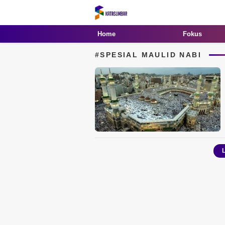
Kata Sumbar
Berita Sumbar Hari Ini
Home
Fokus
#SPESIAL MAULID NABI