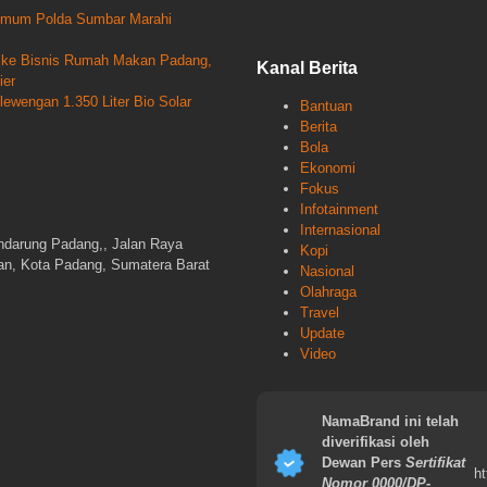
krimum Polda Sumbar Marahi
un ke Bisnis Rumah Makan Padang,
Kanal Berita
ier
wengan 1.350 Liter Bio Solar
Bantuan
Berita
Bola
Ekonomi
Fokus
Infotainment
Internasional
ndarung Padang,, Jalan Raya
Kopi
gan, Kota Padang, Sumatera Barat
Nasional
Olahraga
Travel
Update
Video
NamaBrand ini telah
diverifikasi oleh
Dewan Pers
Sertifikat
ht
Nomor 0000/DP-