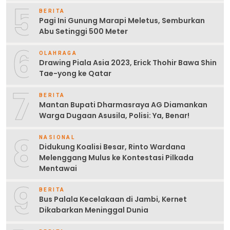
5
BERITA
Pagi Ini Gunung Marapi Meletus, Semburkan
Abu Setinggi 500 Meter
6
OLAHRAGA
Drawing Piala Asia 2023, Erick Thohir Bawa Shin
Tae-yong ke Qatar
7
BERITA
Mantan Bupati Dharmasraya AG Diamankan
Warga Dugaan Asusila, Polisi: Ya, Benar!
8
NASIONAL
Didukung Koalisi Besar, Rinto Wardana
Melenggang Mulus ke Kontestasi Pilkada
Mentawai
9
BERITA
Bus Palala Kecelakaan di Jambi, Kernet
Dikabarkan Meninggal Dunia