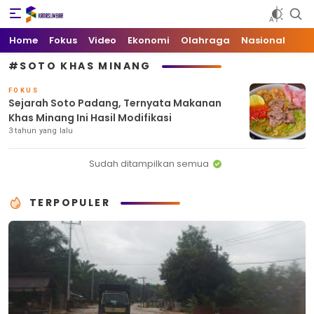
Kata Sumbar
Berita Sumbar Hari Ini
Home
Fokus
Video
Ekonomi
Olahraga
Nasional
#SOTO KHAS MINANG
FOKUS
Sejarah Soto Padang, Ternyata Makanan
Khas Minang Ini Hasil Modifikasi
3 tahun yang lalu
Sudah ditampilkan semua
TERPOPULER