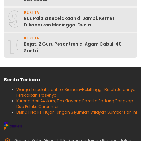
9
BERITA
Bus Palala Kecelakaan di Jambi, Kernet
Dikabarkan Meninggal Dunia
10
BERITA
Bejat, 2 Guru Pesantren di Agam Cabuli 40
Santri
Berita Terbaru
Warga Terbelah soal Tol Sicincin-Bukittinggi: Butuh Jalannya,
Persoalkan Trasenya
Kurang dari 24 Jam, Tim Klewang Polresta Padang Tangkap
Dua Pelaku Curanmor
BMKG Prediksi Hujan Ringan Sejumlah Wilayah Sumbar Hari Ini
Gedung Serba Guna Lt. II PT.Semen Indarung Padang,, Jalan