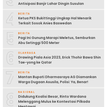
Antisipasi Banjir Lahar Dingin Susulan
4
BERITA
Ketua PKS Bukittinggi Ungkap Hal Menarik
Terkait Sosok Anies Baswedan
5
BERITA
Pagi Ini Gunung Marapi Meletus, Semburkan
Abu Setinggi 500 Meter
6
OLAHRAGA
Drawing Piala Asia 2023, Erick Thohir Bawa Shin
Tae-yong ke Qatar
7
BERITA
Mantan Bupati Dharmasraya AG Diamankan
Warga Dugaan Asusila, Polisi: Ya, Benar!
8
NASIONAL
Didukung Koalisi Besar, Rinto Wardana
Melenggang Mulus ke Kontestasi Pilkada
Mentawai