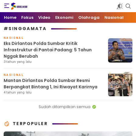
Kata Sumbar
Berita Sumbar Hari Ini
Home
Fokus
Video
Ekonomi
Olahraga
Nasional
#SINGGAMATA
NASIONAL
Eks Dirlantas Polda Sumbar Kritik
Infrastruktur di Pantai Padang: 5 Tahun
Nggak Berubah
3 tahun yang lalu
NASIONAL
Mantan Dirlantas Polda Sumbar Resmi
Berpangkat Bintang 1, Ini Riwayat Karirnya
4 tahun yang lalu
Sudah ditampilkan semua
TERPOPULER