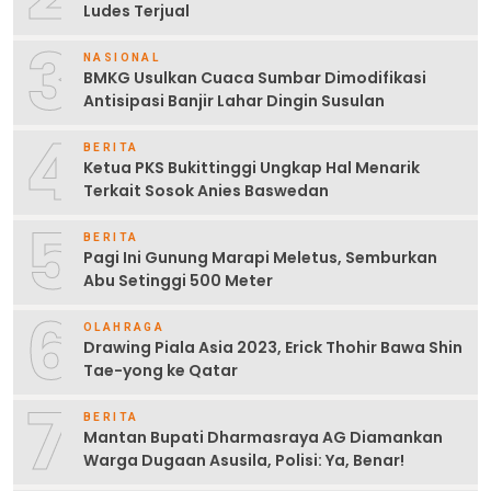
Ludes Terjual
3
NASIONAL
BMKG Usulkan Cuaca Sumbar Dimodifikasi
Antisipasi Banjir Lahar Dingin Susulan
4
BERITA
Ketua PKS Bukittinggi Ungkap Hal Menarik
Terkait Sosok Anies Baswedan
5
BERITA
Pagi Ini Gunung Marapi Meletus, Semburkan
Abu Setinggi 500 Meter
6
OLAHRAGA
Drawing Piala Asia 2023, Erick Thohir Bawa Shin
Tae-yong ke Qatar
7
BERITA
Mantan Bupati Dharmasraya AG Diamankan
Warga Dugaan Asusila, Polisi: Ya, Benar!