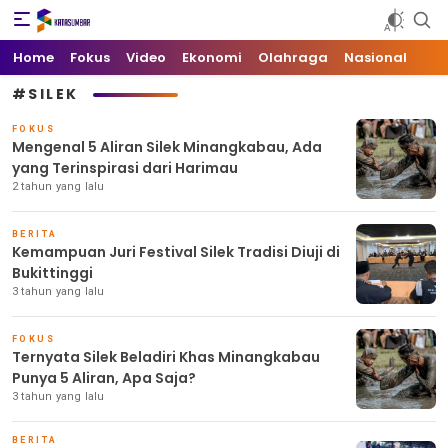
Kata Sumbar
Berita Sumbar Hari Ini
Home
Fokus
Video
Ekonomi
Olahraga
Nasional
#SILEK
FOKUS
Mengenal 5 Aliran Silek Minangkabau, Ada
yang Terinspirasi dari Harimau
2 tahun yang lalu
BERITA
Kemampuan Juri Festival Silek Tradisi Diuji di
Bukittinggi
3 tahun yang lalu
FOKUS
Ternyata Silek Beladiri Khas Minangkabau
Punya 5 Aliran, Apa Saja?
3 tahun yang lalu
BERITA