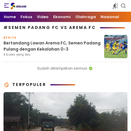
Kata Sumbar
Berita Sumbar Hari Ini
Home
Fokus
Video
Ekonomi
Olahraga
Nasional
#SEMEN PADANG FC VS AREMA FC
BERITA
Bertandang Lawan Arema FC, Semen Padang
Pulang dengan Kekalahan 0-3
6 bulan yang lalu
Sudah ditampilkan semua
TERPOPULER