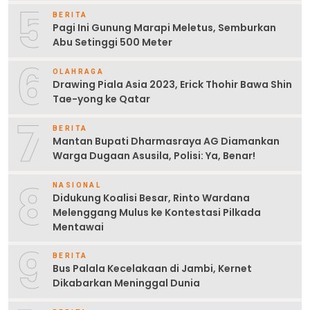
5
BERITA
Pagi Ini Gunung Marapi Meletus, Semburkan
Abu Setinggi 500 Meter
6
OLAHRAGA
Drawing Piala Asia 2023, Erick Thohir Bawa Shin
Tae-yong ke Qatar
7
BERITA
Mantan Bupati Dharmasraya AG Diamankan
Warga Dugaan Asusila, Polisi: Ya, Benar!
8
NASIONAL
Didukung Koalisi Besar, Rinto Wardana
Melenggang Mulus ke Kontestasi Pilkada
Mentawai
9
BERITA
Bus Palala Kecelakaan di Jambi, Kernet
Dikabarkan Meninggal Dunia