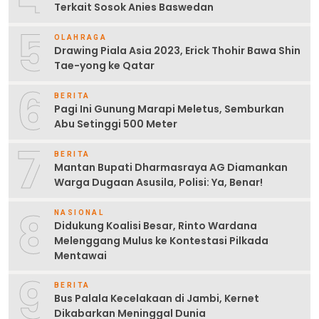
Terkait Sosok Anies Baswedan
5
OLAHRAGA
Drawing Piala Asia 2023, Erick Thohir Bawa Shin
Tae-yong ke Qatar
6
BERITA
Pagi Ini Gunung Marapi Meletus, Semburkan
Abu Setinggi 500 Meter
7
BERITA
Mantan Bupati Dharmasraya AG Diamankan
Warga Dugaan Asusila, Polisi: Ya, Benar!
8
NASIONAL
Didukung Koalisi Besar, Rinto Wardana
Melenggang Mulus ke Kontestasi Pilkada
Mentawai
9
BERITA
Bus Palala Kecelakaan di Jambi, Kernet
Dikabarkan Meninggal Dunia