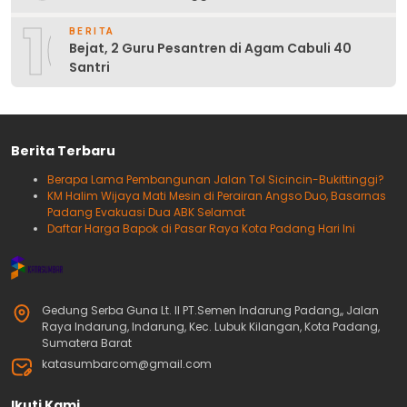
10
BERITA
Bejat, 2 Guru Pesantren di Agam Cabuli 40
Santri
Berita Terbaru
Berapa Lama Pembangunan Jalan Tol Sicincin-Bukittinggi?
KM Halim Wijaya Mati Mesin di Perairan Angso Duo, Basarnas
Padang Evakuasi Dua ABK Selamat
Daftar Harga Bapok di Pasar Raya Kota Padang Hari Ini
Gedung Serba Guna Lt. II PT.Semen Indarung Padang,, Jalan
Raya Indarung, Indarung, Kec. Lubuk Kilangan, Kota Padang,
Sumatera Barat
katasumbarcom@gmail.com
Ikuti Kami