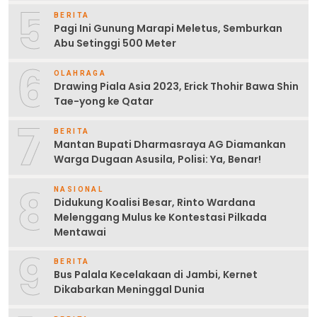
5
BERITA
Pagi Ini Gunung Marapi Meletus, Semburkan
Abu Setinggi 500 Meter
6
OLAHRAGA
Drawing Piala Asia 2023, Erick Thohir Bawa Shin
Tae-yong ke Qatar
7
BERITA
Mantan Bupati Dharmasraya AG Diamankan
Warga Dugaan Asusila, Polisi: Ya, Benar!
8
NASIONAL
Didukung Koalisi Besar, Rinto Wardana
Melenggang Mulus ke Kontestasi Pilkada
Mentawai
9
BERITA
Bus Palala Kecelakaan di Jambi, Kernet
Dikabarkan Meninggal Dunia