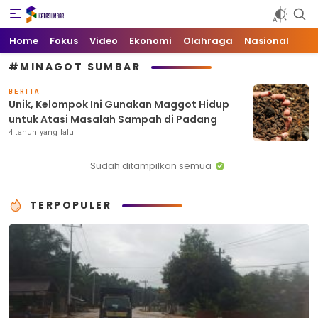
Kata Sumbar
Berita Sumbar Hari Ini
Home
Fokus
Video
Ekonomi
Olahraga
Nasional
#MINAGOT SUMBAR
BERITA
Unik, Kelompok Ini Gunakan Maggot Hidup
untuk Atasi Masalah Sampah di Padang
4 tahun yang lalu
Sudah ditampilkan semua
TERPOPULER