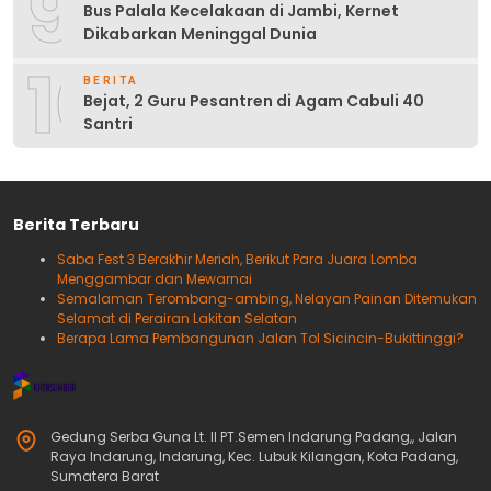
9
Bus Palala Kecelakaan di Jambi, Kernet
Dikabarkan Meninggal Dunia
10
BERITA
Bejat, 2 Guru Pesantren di Agam Cabuli 40
Santri
Berita Terbaru
Saba Fest 3 Berakhir Meriah, Berikut Para Juara Lomba
Menggambar dan Mewarnai
Semalaman Terombang-ambing, Nelayan Painan Ditemukan
Selamat di Perairan Lakitan Selatan
Berapa Lama Pembangunan Jalan Tol Sicincin-Bukittinggi?
Gedung Serba Guna Lt. II PT.Semen Indarung Padang,, Jalan
Raya Indarung, Indarung, Kec. Lubuk Kilangan, Kota Padang,
Sumatera Barat