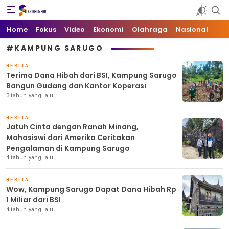
Kata Sumbar
Berita Sumbar Hari Ini
Home
Fokus
Video
Ekonomi
Olahraga
Nasional
#KAMPUNG SARUGO
BERITA
Terima Dana Hibah dari BSI, Kampung Sarugo
Bangun Gudang dan Kantor Koperasi
3 tahun yang lalu
BERITA
Jatuh Cinta dengan Ranah Minang,
Mahasiswi dari Amerika Ceritakan
Pengalaman di Kampung Sarugo
4 tahun yang lalu
BERITA
Wow, Kampung Sarugo Dapat Dana Hibah Rp
1 Miliar dari BSI
4 tahun yang lalu