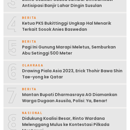
3
Antisipasi Banjir Lahar Dingin Susulan
4
BERITA
Ketua PKS Bukittinggi Ungkap Hal Menarik
Terkait Sosok Anies Baswedan
5
BERITA
Pagi Ini Gunung Marapi Meletus, Semburkan
Abu Setinggi 500 Meter
6
OLAHRAGA
Drawing Piala Asia 2023, Erick Thohir Bawa Shin
Tae-yong ke Qatar
7
BERITA
Mantan Bupati Dharmasraya AG Diamankan
Warga Dugaan Asusila, Polisi: Ya, Benar!
8
NASIONAL
Didukung Koalisi Besar, Rinto Wardana
Melenggang Mulus ke Kontestasi Pilkada