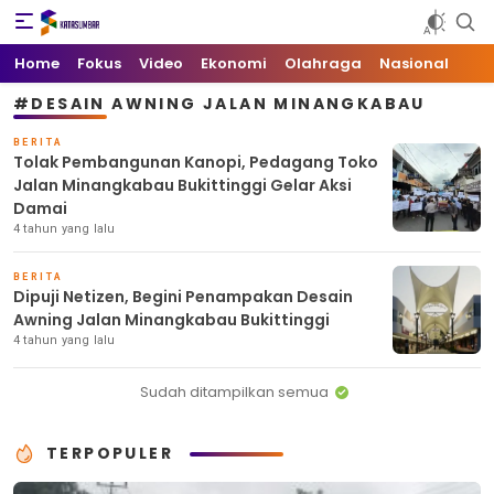
Kata Sumbar
Berita Sumbar Hari Ini
Home
Fokus
Video
Ekonomi
Olahraga
Nasional
#DESAIN AWNING JALAN MINANGKABAU
BERITA
Tolak Pembangunan Kanopi, Pedagang Toko
Jalan Minangkabau Bukittinggi Gelar Aksi
Damai
4 tahun yang lalu
BERITA
Dipuji Netizen, Begini Penampakan Desain
Awning Jalan Minangkabau Bukittinggi
4 tahun yang lalu
Sudah ditampilkan semua
TERPOPULER