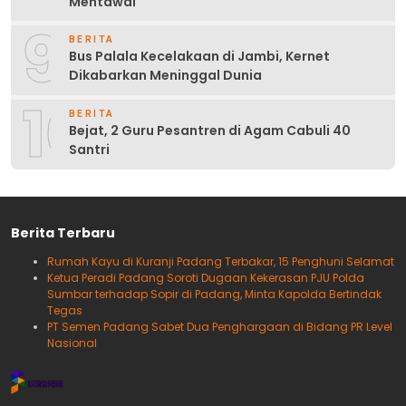
Mentawai
9
BERITA
Bus Palala Kecelakaan di Jambi, Kernet
Dikabarkan Meninggal Dunia
10
BERITA
Bejat, 2 Guru Pesantren di Agam Cabuli 40
Santri
Berita Terbaru
Rumah Kayu di Kuranji Padang Terbakar, 15 Penghuni Selamat
Ketua Peradi Padang Soroti Dugaan Kekerasan PJU Polda
Sumbar terhadap Sopir di Padang, Minta Kapolda Bertindak
Tegas
PT Semen Padang Sabet Dua Penghargaan di Bidang PR Level
Nasional