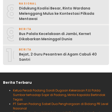
8
NASIONAL
Didukung Koalisi Besar, Rinto Wardana
Melenggang Mulus ke Kontestasi Pilkada
Mentawai
9
BERITA
Bus Palala Kecelakaan di Jambi, Kernet
Dikabarkan Meninggal Dunia
10
BERITA
Bejat, 2 Guru Pesantren di Agam Cabuli 40
Santri
Berita Terbaru
Ketua Peradi Padang Soroti Dugaan Kekerasan PJU Polda
Sumbar terhadap Sopir di Padang, Minta Kapolda Bertindak
Tegas
PT Semen Padang Sabet Dua Penghargaan di Bidang PR Level
Nasional