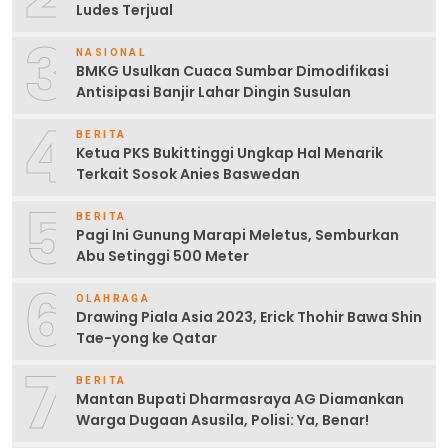
Ludes Terjual
3
NASIONAL
BMKG Usulkan Cuaca Sumbar Dimodifikasi
Antisipasi Banjir Lahar Dingin Susulan
4
BERITA
Ketua PKS Bukittinggi Ungkap Hal Menarik
Terkait Sosok Anies Baswedan
5
BERITA
Pagi Ini Gunung Marapi Meletus, Semburkan
Abu Setinggi 500 Meter
6
OLAHRAGA
Drawing Piala Asia 2023, Erick Thohir Bawa Shin
Tae-yong ke Qatar
7
BERITA
Mantan Bupati Dharmasraya AG Diamankan
Warga Dugaan Asusila, Polisi: Ya, Benar!