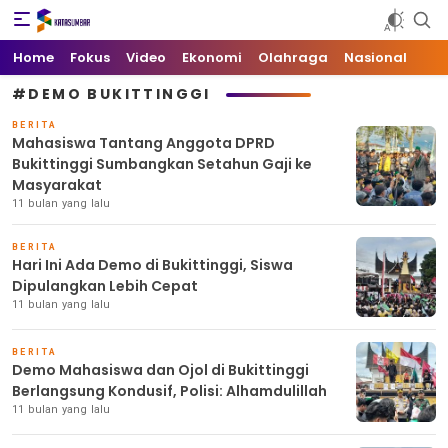
Kata Sumbar
Berita Sumbar Hari Ini
Home
Fokus
Video
Ekonomi
Olahraga
Nasional
#DEMO BUKITTINGGI
BERITA
Mahasiswa Tantang Anggota DPRD
Bukittinggi Sumbangkan Setahun Gaji ke
Masyarakat
11 bulan yang lalu
BERITA
Hari Ini Ada Demo di Bukittinggi, Siswa
Dipulangkan Lebih Cepat
11 bulan yang lalu
BERITA
Demo Mahasiswa dan Ojol di Bukittinggi
Berlangsung Kondusif, Polisi: Alhamdulillah
11 bulan yang lalu