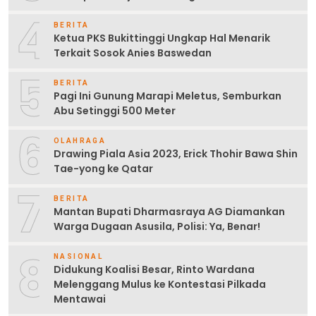
4
BERITA
Ketua PKS Bukittinggi Ungkap Hal Menarik
Terkait Sosok Anies Baswedan
5
BERITA
Pagi Ini Gunung Marapi Meletus, Semburkan
Abu Setinggi 500 Meter
6
OLAHRAGA
Drawing Piala Asia 2023, Erick Thohir Bawa Shin
Tae-yong ke Qatar
7
BERITA
Mantan Bupati Dharmasraya AG Diamankan
Warga Dugaan Asusila, Polisi: Ya, Benar!
8
NASIONAL
Didukung Koalisi Besar, Rinto Wardana
Melenggang Mulus ke Kontestasi Pilkada
Mentawai