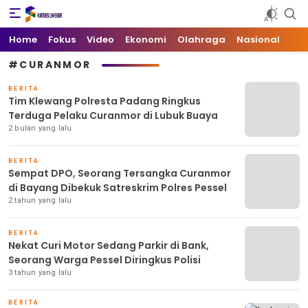
Kata Sumbar
Berita Sumbar Hari Ini
Home
Fokus
Video
Ekonomi
Olahraga
Nasional
#CURANMOR
BERITA
Tim Klewang Polresta Padang Ringkus
Terduga Pelaku Curanmor di Lubuk Buaya
2 bulan yang lalu
BERITA
Sempat DPO, Seorang Tersangka Curanmor
di Bayang Dibekuk Satreskrim Polres Pessel
2 tahun yang lalu
BERITA
Nekat Curi Motor Sedang Parkir di Bank,
Seorang Warga Pessel Diringkus Polisi
3 tahun yang lalu
BERITA