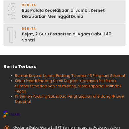
9
BERITA
Bus Palala Kecelakaan di Jambi, Kernet
Dikabarkan Meninggal Dunia
10
BERITA
Bejat, 2 Guru Pesantren di Agam Cabuli 40
Santri
Berita Terbaru
Rumah Kayu di Kuranji Padang Terbakar, 15 Penghuni Selamat
Ketua Peradi Padang Soroti Dugaan Kekerasan PJU Polda
Sumbar terhadap Sopir di Padang, Minta Kapolda Bertindak
Tegas
PT Semen Padang Sabet Dua Penghargaan di Bidang PR Level
Nasional
Gedung Serba Guna Lt. II PT.Semen Indarung Padang,, Jalan