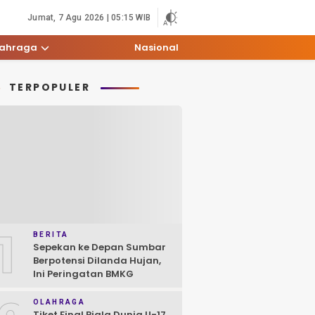
Jumat, 7 Agu 2026 | 05:15 WIB
lahraga
Nasional
TERPOPULER
1
BERITA
Sepekan ke Depan Sumbar
Berpotensi Dilanda Hujan,
Ini Peringatan BMKG
OLAHRAGA
Tiket Final Piala Dunia U-17