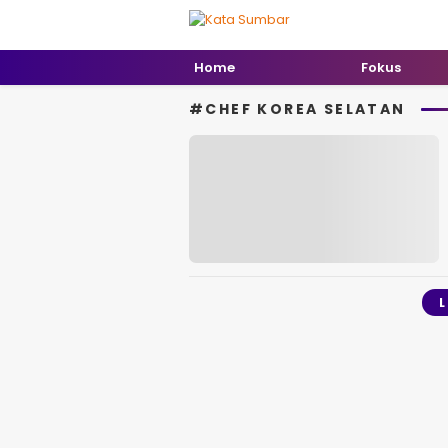
Kata Sumbar
Berita Sumbar Hari Ini
Home
Fokus
#CHEF KOREA SELATAN