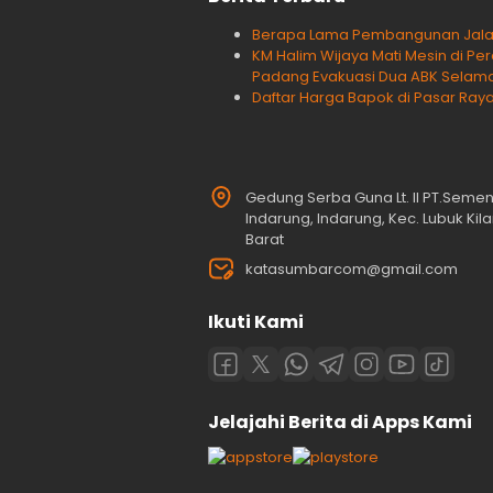
Berapa Lama Pembangunan Jalan T
KM Halim Wijaya Mati Mesin di Pe
Padang Evakuasi Dua ABK Selam
Daftar Harga Bapok di Pasar Raya
Gedung Serba Guna Lt. II PT.Seme
Indarung, Indarung, Kec. Lubuk Ki
Barat
katasumbarcom@gmail.com
Ikuti Kami
Jelajahi Berita di Apps Kami