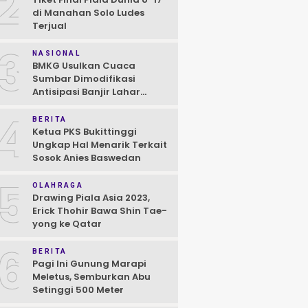
2
di Manahan Solo Ludes
Terjual
3
NASIONAL
BMKG Usulkan Cuaca
Sumbar Dimodifikasi
Antisipasi Banjir Lahar
Dingin Susulan
4
BERITA
Ketua PKS Bukittinggi
Ungkap Hal Menarik Terkait
Sosok Anies Baswedan
5
OLAHRAGA
Drawing Piala Asia 2023,
Erick Thohir Bawa Shin Tae-
yong ke Qatar
6
BERITA
Pagi Ini Gunung Marapi
Meletus, Semburkan Abu
Setinggi 500 Meter