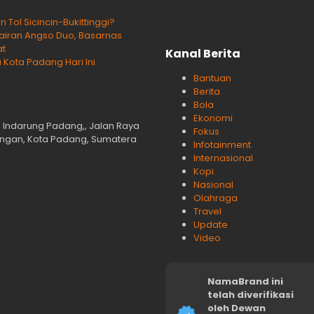
ol Sicincin-Bukittinggi?
rairan Angso Duo, Basarnas
at
Kanal Berita
 Kota Padang Hari Ini
Bantuan
Berita
Bola
Ekonomi
n Indarung Padang,, Jalan Raya
Fokus
langan, Kota Padang, Sumatera
Infotainment
Internasional
Kopi
Nasional
Olahraga
Travel
Update
Video
NamaBrand ini
telah diverifikasi
oleh Dewan