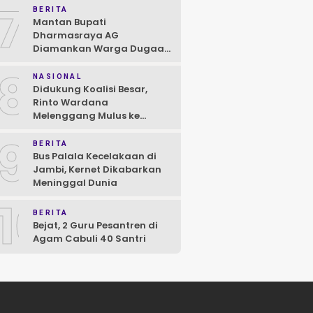
7
BERITA
Mantan Bupati
Dharmasraya AG
Diamankan Warga Dugaan
Asusila, Polisi: Ya, Benar!
8
NASIONAL
Didukung Koalisi Besar,
Rinto Wardana
Melenggang Mulus ke
Kontestasi Pilkada
9
Mentawai
BERITA
Bus Palala Kecelakaan di
Jambi, Kernet Dikabarkan
Meninggal Dunia
10
BERITA
Bejat, 2 Guru Pesantren di
Agam Cabuli 40 Santri