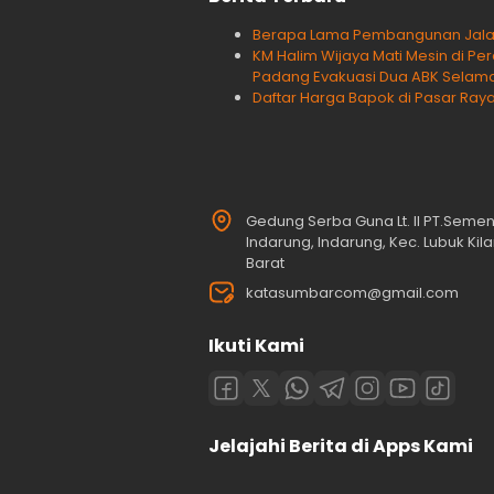
Berapa Lama Pembangunan Jalan T
KM Halim Wijaya Mati Mesin di Pe
Padang Evakuasi Dua ABK Selam
Daftar Harga Bapok di Pasar Raya
Gedung Serba Guna Lt. II PT.Seme
Indarung, Indarung, Kec. Lubuk Ki
Barat
katasumbarcom@gmail.com
Ikuti Kami
Jelajahi Berita di Apps Kami