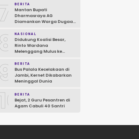
7
BERITA
Mantan Bupati
Dharmasraya AG
Diamankan Warga Dugaan
Asusila, Polisi: Ya, Benar!
8
NASIONAL
Didukung Koalisi Besar,
Rinto Wardana
Melenggang Mulus ke
Kontestasi Pilkada
9
Mentawai
BERITA
Bus Palala Kecelakaan di
Jambi, Kernet Dikabarkan
Meninggal Dunia
10
BERITA
Bejat, 2 Guru Pesantren di
Agam Cabuli 40 Santri