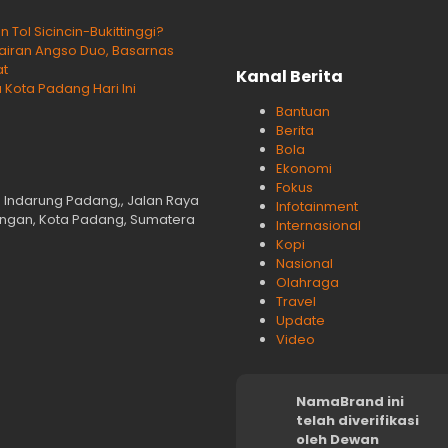
ol Sicincin-Bukittinggi?
rairan Angso Duo, Basarnas
at
Kanal Berita
 Kota Padang Hari Ini
Bantuan
Berita
Bola
Ekonomi
Fokus
n Indarung Padang,, Jalan Raya
Infotainment
langan, Kota Padang, Sumatera
Internasional
Kopi
Nasional
Olahraga
Travel
Update
Video
NamaBrand ini
telah diverifikasi
oleh Dewan