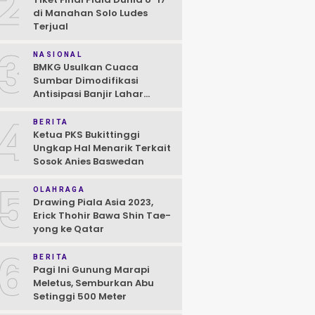
2
di Manahan Solo Ludes
Terjual
3
NASIONAL
BMKG Usulkan Cuaca
Sumbar Dimodifikasi
Antisipasi Banjir Lahar
Dingin Susulan
4
BERITA
Ketua PKS Bukittinggi
Ungkap Hal Menarik Terkait
Sosok Anies Baswedan
5
OLAHRAGA
Drawing Piala Asia 2023,
Erick Thohir Bawa Shin Tae-
yong ke Qatar
6
BERITA
Pagi Ini Gunung Marapi
Meletus, Semburkan Abu
Setinggi 500 Meter