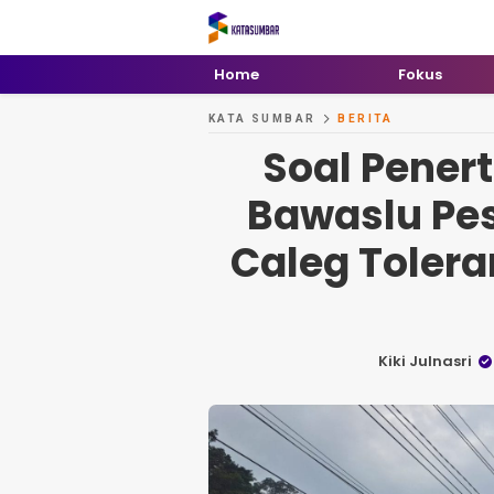
Kata Sumbar
Berita Sumbar Hari Ini
Home
Fokus
KATA SUMBAR
BERITA
Soal Pener
Bawaslu Pes
Caleg Toler
Kiki Julnasri