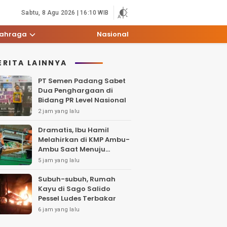
Sabtu, 8 Agu 2026 | 16:10 WIB
lahraga
Nasional
ERITA LAINNYA
PT Semen Padang Sabet
Dua Penghargaan di
Bidang PR Level Nasional
2 jam yang lalu
Dramatis, Ibu Hamil
Melahirkan di KMP Ambu-
Ambu Saat Menuju
Padang
5 jam yang lalu
Subuh-subuh, Rumah
Kayu di Sago Salido
Pessel Ludes Terbakar
6 jam yang lalu