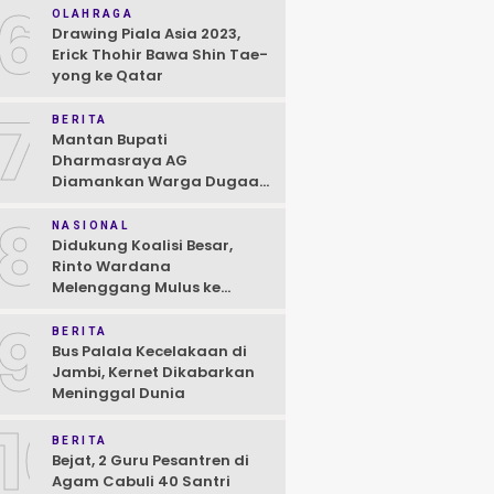
6
OLAHRAGA
Drawing Piala Asia 2023,
Erick Thohir Bawa Shin Tae-
yong ke Qatar
7
BERITA
Mantan Bupati
Dharmasraya AG
Diamankan Warga Dugaan
Asusila, Polisi: Ya, Benar!
8
NASIONAL
Didukung Koalisi Besar,
Rinto Wardana
Melenggang Mulus ke
Kontestasi Pilkada
9
Mentawai
BERITA
Bus Palala Kecelakaan di
Jambi, Kernet Dikabarkan
Meninggal Dunia
10
BERITA
Bejat, 2 Guru Pesantren di
Agam Cabuli 40 Santri