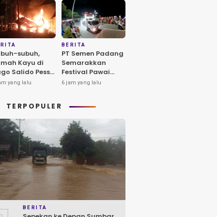
RITA
BERITA
buh-subuh,
PT Semen Padang
mah Kayu di
Semarakkan
go Salido Pessel
Festival Pawai
des Terbakar
Telong-Telong
am yang lalu
6 jam yang lalu
HJK Padang ke-
357
TERPOPULER
BERITA
Sepekan ke Depan Sumbar