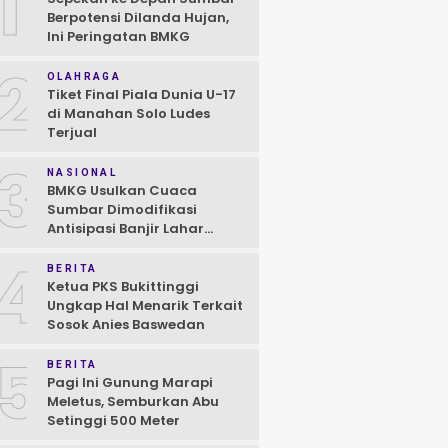
1
Berpotensi Dilanda Hujan,
Ini Peringatan BMKG
2
OLAHRAGA
Tiket Final Piala Dunia U-17
di Manahan Solo Ludes
Terjual
3
NASIONAL
BMKG Usulkan Cuaca
Sumbar Dimodifikasi
Antisipasi Banjir Lahar
Dingin Susulan
4
BERITA
Ketua PKS Bukittinggi
Ungkap Hal Menarik Terkait
Sosok Anies Baswedan
5
BERITA
Pagi Ini Gunung Marapi
Meletus, Semburkan Abu
Setinggi 500 Meter