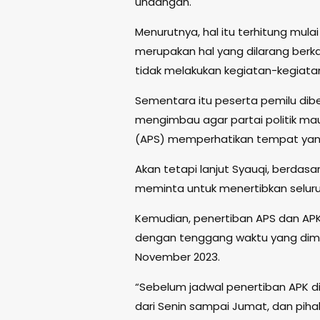
undangan.
Menurutnya, hal itu terhitung mula
merupakan hal yang dilarang berk
tidak melakukan kegiatan-kegiat
Sementara itu peserta pemilu diber
mengimbau agar partai politik ma
(APS) memperhatikan tempat yang
Akan tetapi lanjut Syauqi, berdasa
meminta untuk menertibkan seluruh
Kemudian, penertiban APS dan APK 
dengan tenggang waktu yang dimin
November 2023.
“Sebelum jadwal penertiban APK d
dari Senin sampai Jumat, dan pih