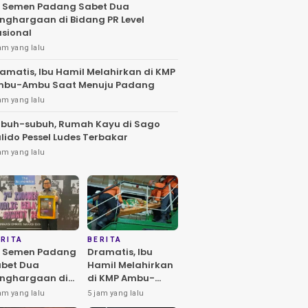
 Semen Padang Sabet Dua
nghargaan di Bidang PR Level
sional
am yang lalu
amatis, Ibu Hamil Melahirkan di KMP
mbu-Ambu Saat Menuju Padang
am yang lalu
buh-subuh, Rumah Kayu di Sago
lido Pessel Ludes Terbakar
am yang lalu
RITA
BERITA
T Semen Padang
Dramatis, Ibu
bet Dua
Hamil Melahirkan
nghargaan di
di KMP Ambu-
dang PR Level
Ambu Saat
am yang lalu
5 jam yang lalu
sional
Menuju Padang