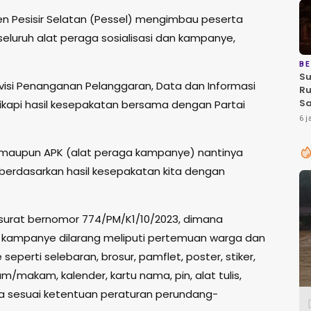
n Pesisir Selatan (Pessel) mengimbau peserta
eluruh alat peraga sosialisasi dan kampanye,
BE
Su
Divisi Penanganan Pelanggaran, Data dan Informasi
Ru
Sa
ikapi hasil kesepakatan bersama dengan Partai
Lu
6 j
i) maupun APK (alat peraga kampanye) nantinya
tu berdasarkan hasil kesepakatan kita dengan
 surat bernomor 774/PM/K1/10/2023, dimana
k kampanye dilarang meliputi pertemuan warga dan
perti selebaran, brosur, pamflet, poster, stiker,
m/makam, kalender, kartu nama, pin, alat tulis,
a sesuai ketentuan peraturan perundang-