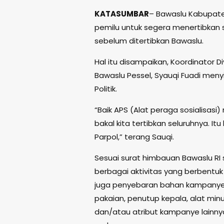
KATASUMBAR
– Bawaslu Kabupate
pemilu untuk segera menertibkan s
sebelum ditertibkan Bawaslu.
Hal itu disampaikan, Koordinator 
Bawaslu Pessel, Syauqi Fuadi meny
Politik.
“Baik APS (Alat peraga sosialisas
bakal kita tertibkan seluruhnya. I
Parpol,” terang Sauqi.
Sesuai surat himbauan Bawaslu RI
berbagai aktivitas yang berbentu
juga penyebaran bahan kampanye se
pakaian, penutup kepala, alat minu
dan/atau atribut kampanye lainny