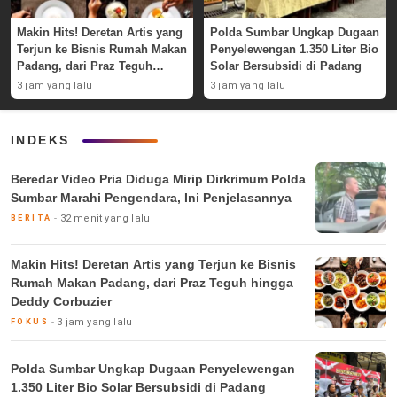
Makin Hits! Deretan Artis yang
Polda Sumbar Ungkap Dugaan
Terjun ke Bisnis Rumah Makan
Penyelewengan 1.350 Liter Bio
Padang, dari Praz Teguh
Solar Bersubsidi di Padang
hingga Deddy Corbuzier
3 jam yang lalu
3 jam yang lalu
INDEKS
Beredar Video Pria Diduga Mirip Dirkrimum Polda
Sumbar Marahi Pengendara, Ini Penjelasannya
32 menit yang lalu
BERITA
Makin Hits! Deretan Artis yang Terjun ke Bisnis
Rumah Makan Padang, dari Praz Teguh hingga
Deddy Corbuzier
3 jam yang lalu
FOKUS
Polda Sumbar Ungkap Dugaan Penyelewengan
1.350 Liter Bio Solar Bersubsidi di Padang