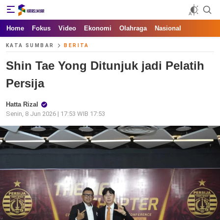
Kata Sumbar
Berita Sumbar Hari Ini
Home
Fokus
Video
Ekonomi
Olahraga
Nasional
KATA SUMBAR
BERITA
Shin Tae Yong Ditunjuk jadi Pelatih
Persija
Hatta Rizal
Senin, 8 Jun 2026 | 17:53 WIB 17:53