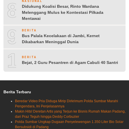
8
NASIONAL
Didukung Koalisi Besar, Rinto Wardana
Melenggang Mulus ke Kontestasi Pilkada
Mentawai
9
BERITA
Bus Palala Kecelakaan di Jambi, Kernet
Dikabarkan Meninggal Dunia
10
BERITA
Bejat, 2 Guru Pesantren di Agam Cabuli 40 Santri
Berita Terbaru
Beredar Video Pria Diduga Mirip Dirkrimum Polda Sumbar Marahi
Pengendara, Ini Penjelasannya
Makin Hits! Deretan Artis yang Terjun ke Bisnis Rumah Makan Padang,
dari Praz Teguh hingga Deddy Corbuzier
Polda Sumbar Ungkap Dugaan Penyelewengan 1.350 Liter Bio Solar
Bersubsidi di Padang