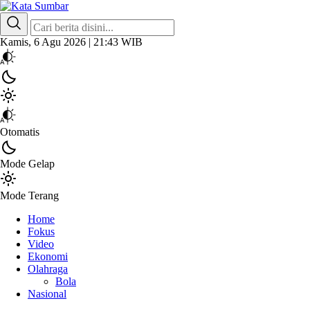
Kata Sumbar
Berita Sumbar Hari Ini
Kamis, 6 Agu 2026 | 21:43 WIB
Otomatis
Mode Gelap
Mode Terang
Home
Fokus
Video
Ekonomi
Olahraga
Bola
Nasional