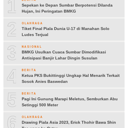
1
Sepekan ke Depan Sumbar Berpotensi Dilanda
Hujan, Ini Peringatan BMKG
2
OLAHRAGA
Tiket Final Piala Dunia U-17 di Manahan Solo
Ludes Terjual
3
NASIONAL
BMKG Usulkan Cuaca Sumbar Dimodifikasi
Antisipasi Banjir Lahar Dingin Susulan
4
BERITA
Ketua PKS Bukittinggi Ungkap Hal Menarik Terkait
Sosok Anies Baswedan
5
BERITA
Pagi Ini Gunung Marapi Meletus, Semburkan Abu
Setinggi 500 Meter
6
OLAHRAGA
Drawing Piala Asia 2023, Erick Thohir Bawa Shin