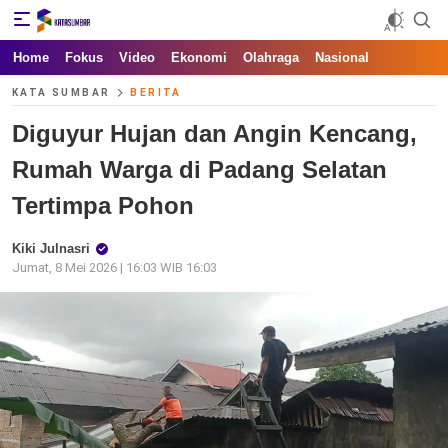
Kata Sumbar
Berita Sumbar Hari Ini
Home
Fokus
Video
Ekonomi
Olahraga
Nasional
KATA SUMBAR
BERITA
Diguyur Hujan dan Angin Kencang,
Rumah Warga di Padang Selatan
Tertimpa Pohon
Kiki Julnasri
Jumat, 8 Mei 2026 | 16:03 WIB 16:03