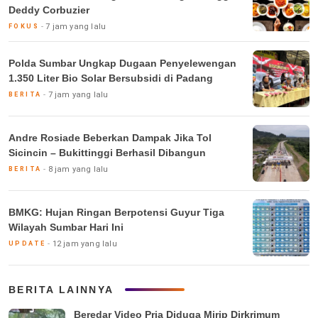
Deddy Corbuzier
7 jam yang lalu
FOKUS
Polda Sumbar Ungkap Dugaan Penyelewengan
1.350 Liter Bio Solar Bersubsidi di Padang
7 jam yang lalu
BERITA
Andre Rosiade Beberkan Dampak Jika Tol
Sicincin – Bukittinggi Berhasil Dibangun
8 jam yang lalu
BERITA
BMKG: Hujan Ringan Berpotensi Guyur Tiga
Wilayah Sumbar Hari Ini
12 jam yang lalu
UPDATE
BERITA LAINNYA
Beredar Video Pria Diduga Mirip Dirkrimum