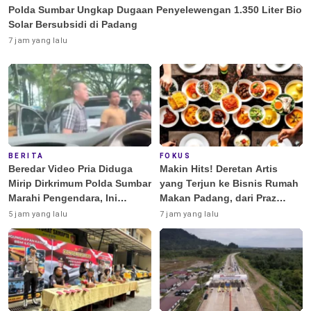
Polda Sumbar Ungkap Dugaan Penyelewengan 1.350 Liter Bio
Solar Bersubsidi di Padang
7 jam yang lalu
BERITA
FOKUS
Beredar Video Pria Diduga
Makin Hits! Deretan Artis
Mirip Dirkrimum Polda Sumbar
yang Terjun ke Bisnis Rumah
Marahi Pengendara, Ini
Makan Padang, dari Praz
Penjelasannya
Teguh hingga Deddy
5 jam yang lalu
7 jam yang lalu
Corbuzier