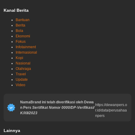
Kanal Berita
Bantuan
Berita
Bola
Ekonomi
Fokus
Infotainment
Internasional
Kopi
Nasional
Olahraga
Travel
Update
Video
NamaBrand ini telah diverifikasi oleh Dewa
https://dewanpers.o
n Pers
Sertifikat Nomor 0000/DP-Verifikasi/
r.id/data/perusahaa
K/XII/2023
npers
Lainnya