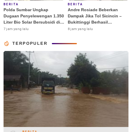
BERITA
BERITA
Polda Sumbar Ungkap
Andre Rosiade Beberkan
Dugaan Penyelewengan 1.350
Dampak Jika Tol Sicincin –
Liter Bio Solar Bersubsidi di
Bukittinggi Berhasil
Padang
Dibangun
7 jam yang lalu
8 jam yang lalu
TERPOPULER
BERITA