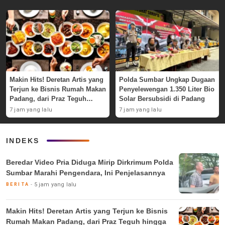
Makin Hits! Deretan Artis yang
Polda Sumbar Ungkap Dugaan
Terjun ke Bisnis Rumah Makan
Penyelewengan 1.350 Liter Bio
Padang, dari Praz Teguh
Solar Bersubsidi di Padang
hingga Deddy Corbuzier
7 jam yang lalu
7 jam yang lalu
INDEKS
Beredar Video Pria Diduga Mirip Dirkrimum Polda
Sumbar Marahi Pengendara, Ini Penjelasannya
5 jam yang lalu
BERITA
Makin Hits! Deretan Artis yang Terjun ke Bisnis
Rumah Makan Padang, dari Praz Teguh hingga