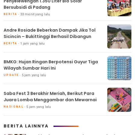
Penyelewengan 1.350 Liter Bio Solar
Bersubsidi di Padang
33 menit yang lalu
BERITA
Andre Rosiade Beberkan Dampak Jika Tol
Sicincin – Bukittinggi Berhasil Dibangun
1 jam yang lalu
BERITA
BMKG: Hujan Ringan Berpotensi Guyur Tiga
Wilayah Sumbar Hari Ini
5 jam yang lalu
UPDATE
Saba Fest 3 Berakhir Meriah, Berikut Para
Juara Lomba Menggambar dan Mewarnai
5 jam yang lalu
NASIONAL
BERITA LAINNYA