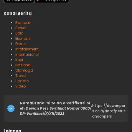
Kanal Berita
Bantuan
Berita
Bola
Ekonomi
Fokus
Infotainment
Internasional
Kopi
Nasional
Olahraga
Travel
Update
Video
NamaBrand ini telah diverifikasi ol
https://dewanper
eh Dewan Pers
Sertifikat Nomor 0000/
s.or.id/data/perus
DP-Verifikasi/K/XII/2023
ahaanpers
Lainnya