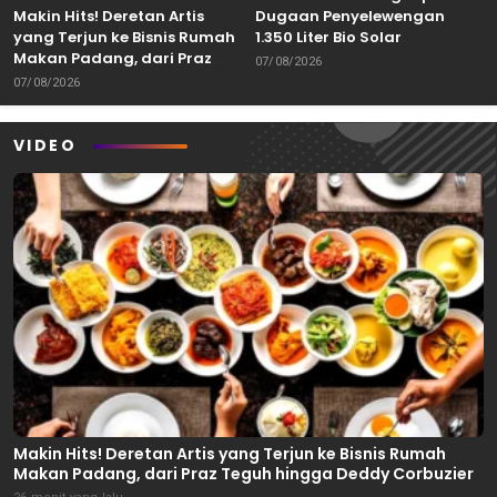
Makin Hits! Deretan Artis
Dugaan Penyelewengan
yang Terjun ke Bisnis Rumah
1.350 Liter Bio Solar
Makan Padang, dari Praz
Bersubsidi di Padang
07/08/2026
Teguh hingga Deddy
07/08/2026
Corbuzier
VIDEO
Makin Hits! Deretan Artis yang Terjun ke Bisnis Rumah
Makan Padang, dari Praz Teguh hingga Deddy Corbuzier