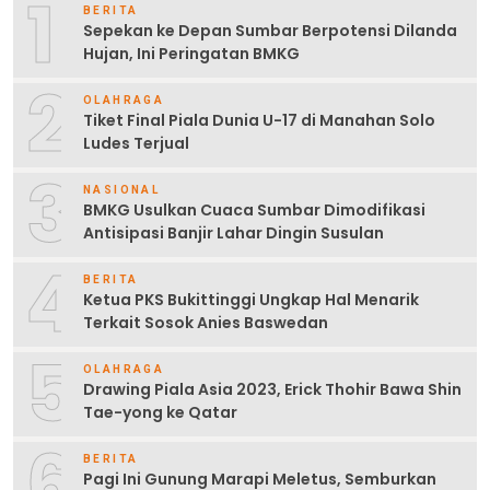
1
BERITA
Sepekan ke Depan Sumbar Berpotensi Dilanda
Hujan, Ini Peringatan BMKG
2
OLAHRAGA
Tiket Final Piala Dunia U-17 di Manahan Solo
Ludes Terjual
3
NASIONAL
BMKG Usulkan Cuaca Sumbar Dimodifikasi
Antisipasi Banjir Lahar Dingin Susulan
4
BERITA
Ketua PKS Bukittinggi Ungkap Hal Menarik
Terkait Sosok Anies Baswedan
5
OLAHRAGA
Drawing Piala Asia 2023, Erick Thohir Bawa Shin
Tae-yong ke Qatar
6
BERITA
Pagi Ini Gunung Marapi Meletus, Semburkan