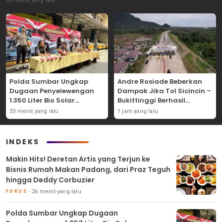
26 menit yang lalu
Polda Sumbar Ungkap
Andre Rosiade Beberkan
Dugaan Penyelewengan
Dampak Jika Tol Sicincin –
1.350 Liter Bio Solar
Bukittinggi Berhasil
Bersubsidi di Padang
Dibangun
33 menit yang lalu
1 jam yang lalu
INDEKS
Makin Hits! Deretan Artis yang Terjun ke
Bisnis Rumah Makan Padang, dari Praz Teguh
hingga Deddy Corbuzier
26 menit yang lalu
FOKUS
Polda Sumbar Ungkap Dugaan