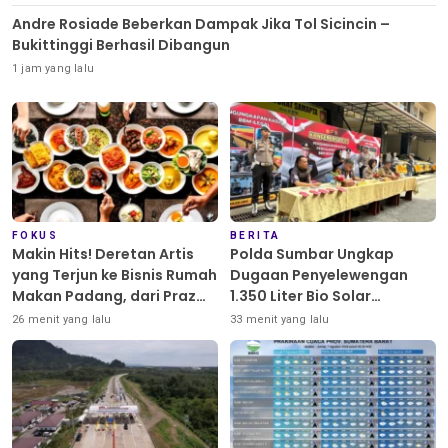
Andre Rosiade Beberkan Dampak Jika Tol Sicincin –
Bukittinggi Berhasil Dibangun
1 jam yang lalu
FOKUS
BERITA
Makin Hits! Deretan Artis
Polda Sumbar Ungkap
yang Terjun ke Bisnis Rumah
Dugaan Penyelewengan
Makan Padang, dari Praz
1.350 Liter Bio Solar
Teguh hingga Deddy
Bersubsidi di Padang
26 menit yang lalu
33 menit yang lalu
Corbuzier