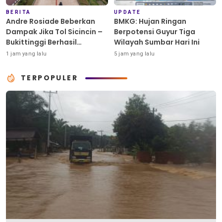
BERITA
UPDATE
Andre Rosiade Beberkan
BMKG: Hujan Ringan
Dampak Jika Tol Sicincin –
Berpotensi Guyur Tiga
Bukittinggi Berhasil
Wilayah Sumbar Hari Ini
Dibangun
1 jam yang lalu
5 jam yang lalu
TERPOPULER