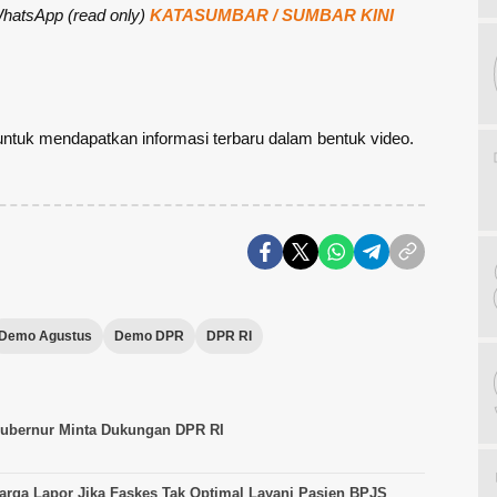
 WhatsApp (read only)
KATASUMBAR / SUMBAR KINI
ntuk mendapatkan informasi terbaru dalam bentuk video.
Demo Agustus
Demo DPR
DPR RI
ubernur Minta Dukungan DPR RI
arga Lapor Jika Faskes Tak Optimal Layani Pasien BPJS