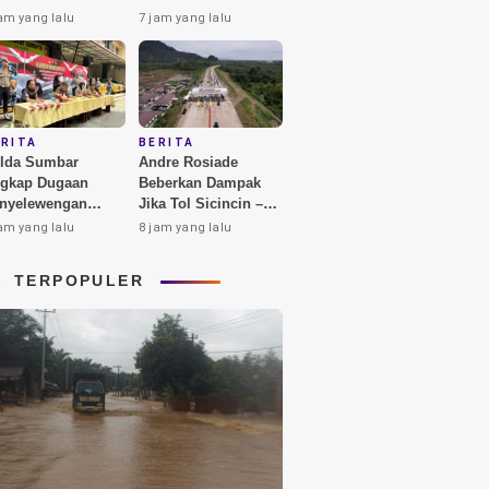
mbar Marahi
Padang, dari Praz
am yang lalu
7 jam yang lalu
ngendara, Ini
Teguh hingga Deddy
njelasannya
Corbuzier
ERITA
BERITA
lda Sumbar
Andre Rosiade
gkap Dugaan
Beberkan Dampak
nyelewengan
Jika Tol Sicincin –
350 Liter Bio Solar
Bukittinggi Berhasil
am yang lalu
8 jam yang lalu
rsubsidi di
Dibangun
dang
TERPOPULER