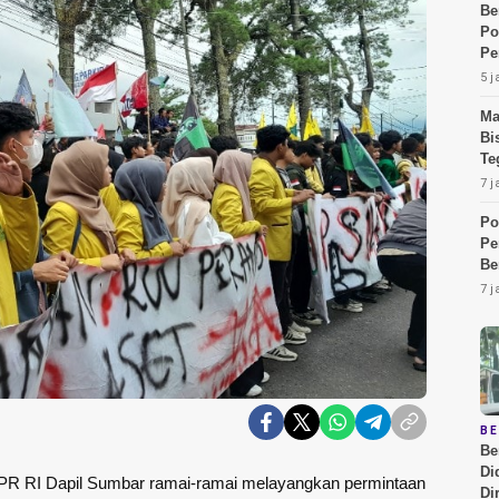
Be
Po
Pe
5 j
Ma
Bi
Te
7 j
Po
Pe
Be
7 j
B
Be
Di
PR RI Dapil Sumbar ramai-ramai melayangkan permintaan
Di