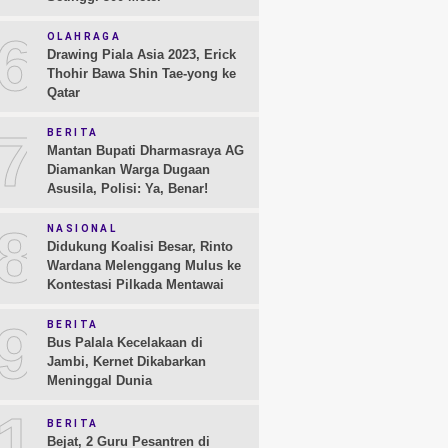
6
OLAHRAGA
Drawing Piala Asia 2023, Erick
Thohir Bawa Shin Tae-yong ke
Qatar
7
BERITA
Mantan Bupati Dharmasraya AG
Diamankan Warga Dugaan
Asusila, Polisi: Ya, Benar!
8
NASIONAL
Didukung Koalisi Besar, Rinto
Wardana Melenggang Mulus ke
Kontestasi Pilkada Mentawai
9
BERITA
Bus Palala Kecelakaan di
Jambi, Kernet Dikabarkan
Meninggal Dunia
10
BERITA
Bejat, 2 Guru Pesantren di