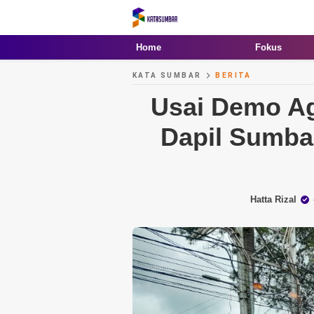
Kata Sumbar
Berita Sumbar Hari Ini
Home
Fokus
KATA SUMBAR
BERITA
Usai Demo A
Dapil Sumba
Hatta Rizal