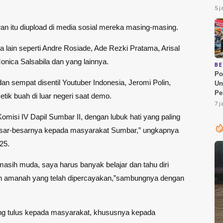
Su
5 j
Pe
Pe
an itu diupload di media sosial mereka masing-masing.
 lain seperti Andre Rosiade, Ade Rezki Pratama, Arisal
nica Salsabila dan yang lainnya.
B
Po
dan sempat disentil Youtuber Indonesia, Jeromi Polin,
Un
Pe
ik buah di luar negeri saat demo.
1.
7 j
Be
misi IV Dapil Sumbar II, dengan lubuk hati yang paling
Pa
sar-besarnya kepada masyarakat Sumbar,” ungkapnya
25.
asih muda, saya harus banyak belajar dan tahu diri
n amanah yang telah dipercayakan,”sambungnya dengan
ng tulus kepada masyarakat, khususnya kepada