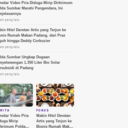
redar Video Pria Diduga Mirip Dirkrimum
lda Sumbar Marahi Pengendara, Ini
njelasannya
am yang lalu
kin Hits! Deretan Artis yang Terjun ke
snis Rumah Makan Padang, dari Praz
guh hingga Deddy Corbuzier
am yang lalu
lda Sumbar Ungkap Dugaan
nyelewengan 1.350 Liter Bio Solar
rsubsidi di Padang
am yang lalu
ERITA
FOKUS
redar Video Pria
Makin Hits! Deretan
duga Mirip
Artis yang Terjun ke
rkrimum Polda
Bisnis Rumah Makan