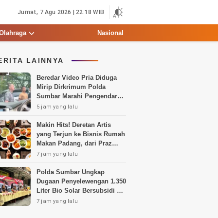
Jumat, 7 Agu 2026 | 22:18 WIB
Olahraga
Nasional
ERITA LAINNYA
Beredar Video Pria Diduga
Mirip Dirkrimum Polda
Sumbar Marahi Pengendara,
Ini Penjelasannya
5 jam yang lalu
Makin Hits! Deretan Artis
yang Terjun ke Bisnis Rumah
Makan Padang, dari Praz
Teguh hingga Deddy
7 jam yang lalu
Corbuzier
Polda Sumbar Ungkap
Dugaan Penyelewengan 1.350
Liter Bio Solar Bersubsidi di
Padang
7 jam yang lalu