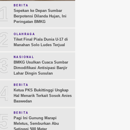
1
BERITA
Sepekan ke Depan Sumbar
Berpotensi Dilanda Hujan, Ini
Peringatan BMKG
2
OLAHRAGA
Tiket Final Piala Dunia U-17 di
Manahan Solo Ludes Terjual
3
NASIONAL
BMKG Usulkan Cuaca Sumbar
Dimodifikasi Antisipasi Banjir
Lahar Dingin Susulan
4
BERITA
Ketua PKS Bukittinggi Ungkap
Hal Menarik Terkait Sosok Anies
Baswedan
5
BERITA
Pagi Ini Gunung Marapi
Meletus, Semburkan Abu
Setinggi 500 Meter