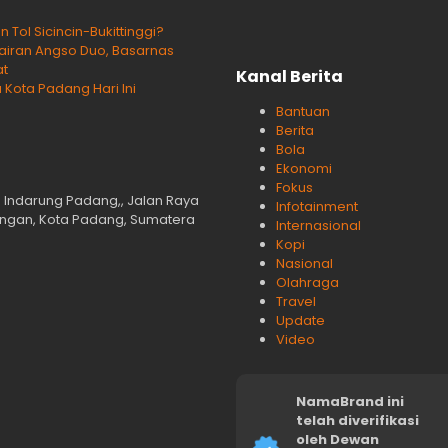
ol Sicincin-Bukittinggi?
rairan Angso Duo, Basarnas
at
Kanal Berita
 Kota Padang Hari Ini
Bantuan
Berita
Bola
Ekonomi
Fokus
n Indarung Padang,, Jalan Raya
Infotainment
langan, Kota Padang, Sumatera
Internasional
Kopi
Nasional
Olahraga
Travel
Update
Video
NamaBrand ini
telah diverifikasi
oleh Dewan