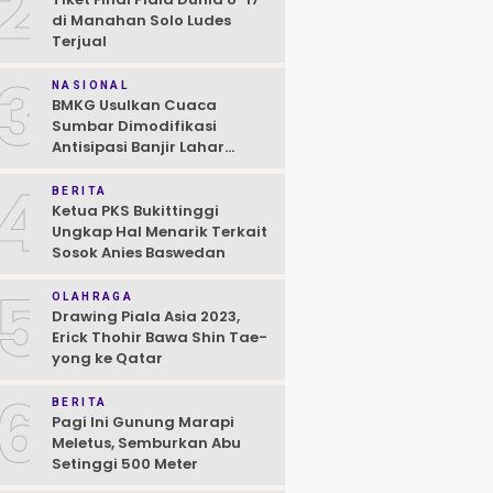
2
di Manahan Solo Ludes
Terjual
3
NASIONAL
BMKG Usulkan Cuaca
Sumbar Dimodifikasi
Antisipasi Banjir Lahar
Dingin Susulan
4
BERITA
Ketua PKS Bukittinggi
Ungkap Hal Menarik Terkait
Sosok Anies Baswedan
5
OLAHRAGA
Drawing Piala Asia 2023,
Erick Thohir Bawa Shin Tae-
yong ke Qatar
6
BERITA
Pagi Ini Gunung Marapi
Meletus, Semburkan Abu
Setinggi 500 Meter