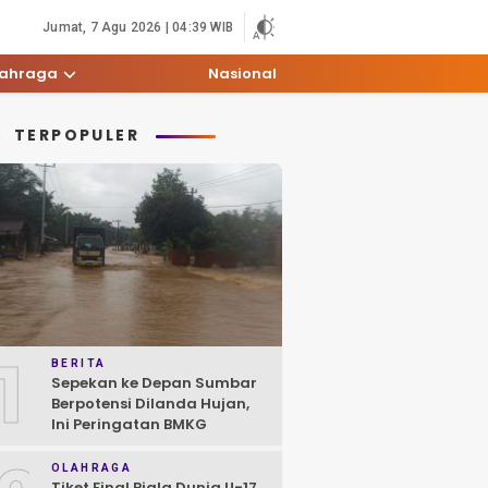
Jumat, 7 Agu 2026 | 04:39 WIB
lahraga
Nasional
TERPOPULER
1
BERITA
Sepekan ke Depan Sumbar
Berpotensi Dilanda Hujan,
Ini Peringatan BMKG
OLAHRAGA
Tiket Final Piala Dunia U-17