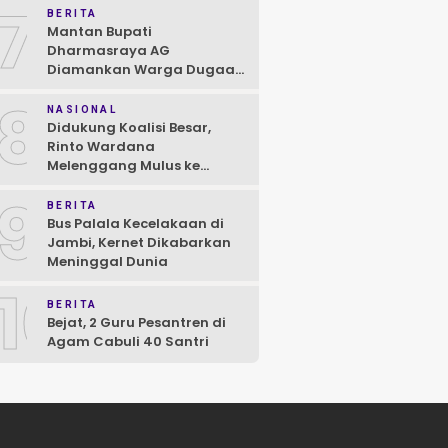
7
BERITA
Mantan Bupati
Dharmasraya AG
Diamankan Warga Dugaan
Asusila, Polisi: Ya, Benar!
8
NASIONAL
Didukung Koalisi Besar,
Rinto Wardana
Melenggang Mulus ke
Kontestasi Pilkada
9
Mentawai
BERITA
Bus Palala Kecelakaan di
Jambi, Kernet Dikabarkan
Meninggal Dunia
10
BERITA
Bejat, 2 Guru Pesantren di
Agam Cabuli 40 Santri