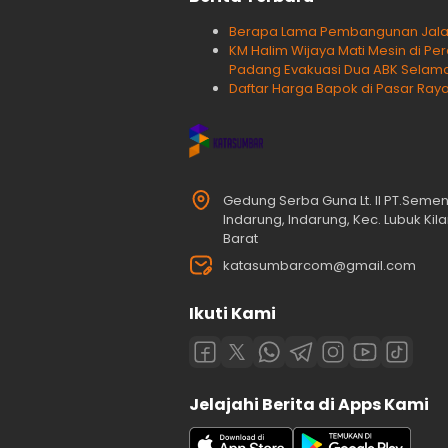
Berapa Lama Pembangunan Jalan T
KM Halim Wijaya Mati Mesin di Pe
Padang Evakuasi Dua ABK Selam
Daftar Harga Bapok di Pasar Raya
Gedung Serba Guna Lt. II PT.Seme
Indarung, Indarung, Kec. Lubuk Ki
Barat
katasumbarcom@gmail.com
Ikuti Kami
Jelajahi Berita di Apps Kami