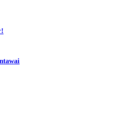
r!
ntawai