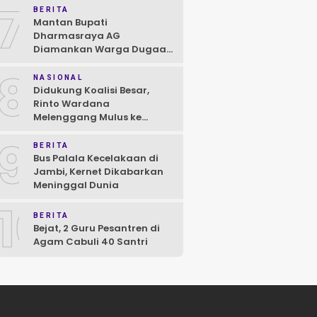
7
BERITA
Mantan Bupati
Dharmasraya AG
Diamankan Warga Dugaan
Asusila, Polisi: Ya, Benar!
8
NASIONAL
Didukung Koalisi Besar,
Rinto Wardana
Melenggang Mulus ke
Kontestasi Pilkada
9
Mentawai
BERITA
Bus Palala Kecelakaan di
Jambi, Kernet Dikabarkan
Meninggal Dunia
10
BERITA
Bejat, 2 Guru Pesantren di
Agam Cabuli 40 Santri