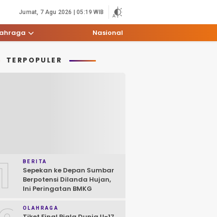
Jumat, 7 Agu 2026 | 05:19 WIB
lahraga
Nasional
TERPOPULER
1
BERITA
Sepekan ke Depan Sumbar
Berpotensi Dilanda Hujan,
Ini Peringatan BMKG
OLAHRAGA
Tiket Final Piala Dunia U-17