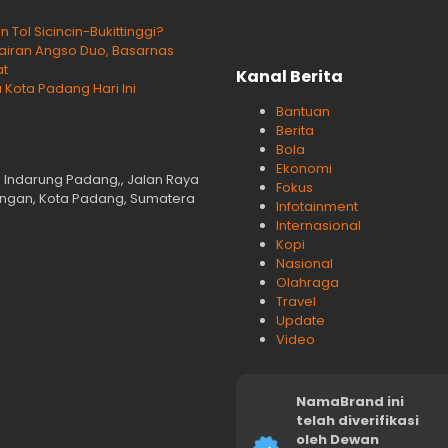
ol Sicincin-Bukittinggi?
rairan Angso Duo, Basarnas
at
Kanal Berita
 Kota Padang Hari Ini
Bantuan
Berita
Bola
Ekonomi
n Indarung Padang,, Jalan Raya
Fokus
langan, Kota Padang, Sumatera
Infotainment
Internasional
Kopi
Nasional
Olahraga
Travel
Update
Video
NamaBrand ini
telah diverifikasi
oleh Dewan