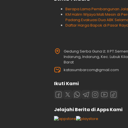
Berapa Lama Pembangunan Jalan T
KM Halim Wijaya Mati Mesin di Pe
Padang Evakuasi Dua ABK Selam
Daftar Harga Bapok di Pasar Raya
Gedung Serba Guna Lt. II PT.Seme
Indarung, Indarung, Kec. Lubuk Ki
Barat
katasumbarcom@gmail.com
Ikuti Kami
Jelajahi Berita di Apps Kami