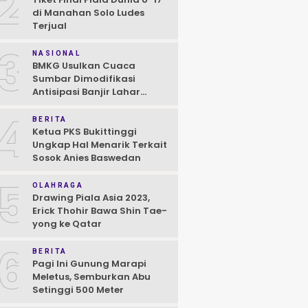
2
di Manahan Solo Ludes
Terjual
3
NASIONAL
BMKG Usulkan Cuaca
Sumbar Dimodifikasi
Antisipasi Banjir Lahar
Dingin Susulan
4
BERITA
Ketua PKS Bukittinggi
Ungkap Hal Menarik Terkait
Sosok Anies Baswedan
5
OLAHRAGA
Drawing Piala Asia 2023,
Erick Thohir Bawa Shin Tae-
yong ke Qatar
6
BERITA
Pagi Ini Gunung Marapi
Meletus, Semburkan Abu
Setinggi 500 Meter