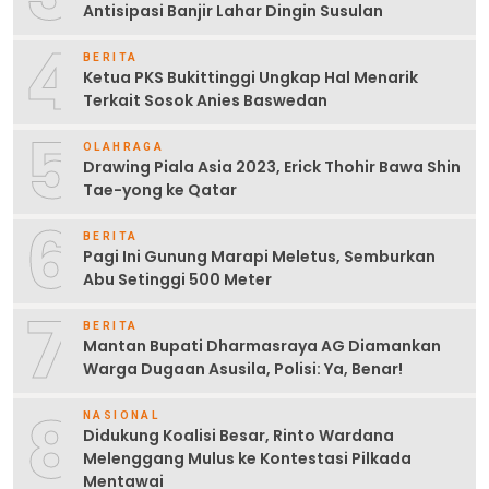
Antisipasi Banjir Lahar Dingin Susulan
4
BERITA
Ketua PKS Bukittinggi Ungkap Hal Menarik
Terkait Sosok Anies Baswedan
5
OLAHRAGA
Drawing Piala Asia 2023, Erick Thohir Bawa Shin
Tae-yong ke Qatar
6
BERITA
Pagi Ini Gunung Marapi Meletus, Semburkan
Abu Setinggi 500 Meter
7
BERITA
Mantan Bupati Dharmasraya AG Diamankan
Warga Dugaan Asusila, Polisi: Ya, Benar!
8
NASIONAL
Didukung Koalisi Besar, Rinto Wardana
Melenggang Mulus ke Kontestasi Pilkada
Mentawai