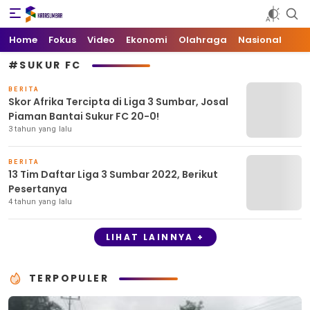
Kata Sumbar
Berita Sumbar Hari Ini
Home
Fokus
Video
Ekonomi
Olahraga
Nasional
#SUKUR FC
BERITA
Skor Afrika Tercipta di Liga 3 Sumbar, Josal
Piaman Bantai Sukur FC 20-0!
3 tahun yang lalu
BERITA
13 Tim Daftar Liga 3 Sumbar 2022, Berikut
Pesertanya
4 tahun yang lalu
LIHAT LAINNYA +
TERPOPULER