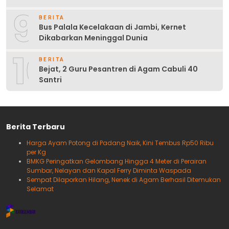
9
BERITA
Bus Palala Kecelakaan di Jambi, Kernet
Dikabarkan Meninggal Dunia
10
BERITA
Bejat, 2 Guru Pesantren di Agam Cabuli 40
Santri
Berita Terbaru
Harga Ayam Potong di Padang Naik, Kini Tembus Rp50 Ribu
per Kg
BMKG Peringatkan Gelombang Hingga 4 Meter di Perairan
Sumbar, Nelayan dan Kapal Ferry Diminta Waspada
Sempat Dilaporkan Hilang, Nenek di Agam Berhasil Ditemukan
Selamat