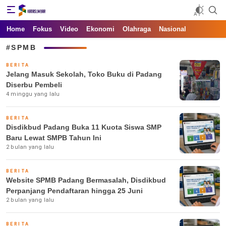
Kata Sumbar
Berita Sumbar Hari Ini
Home
Fokus
Video
Ekonomi
Olahraga
Nasional
#SPMB
BERITA
Jelang Masuk Sekolah, Toko Buku di Padang
Diserbu Pembeli
4 minggu yang lalu
BERITA
Disdikbud Padang Buka 11 Kuota Siswa SMP
Baru Lewat SMPB Tahun Ini
2 bulan yang lalu
BERITA
Website SPMB Padang Bermasalah, Disdikbud
Perpanjang Pendaftaran hingga 25 Juni
2 bulan yang lalu
BERITA