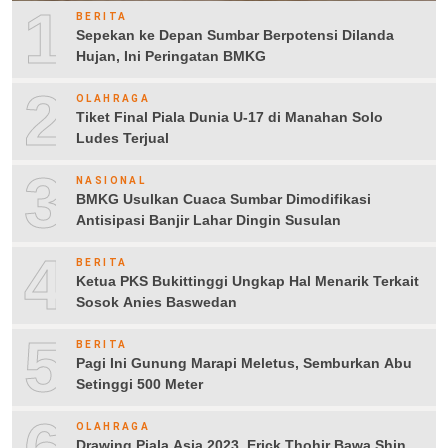
1
BERITA
Sepekan ke Depan Sumbar Berpotensi Dilanda
Hujan, Ini Peringatan BMKG
2
OLAHRAGA
Tiket Final Piala Dunia U-17 di Manahan Solo
Ludes Terjual
3
NASIONAL
BMKG Usulkan Cuaca Sumbar Dimodifikasi
Antisipasi Banjir Lahar Dingin Susulan
4
BERITA
Ketua PKS Bukittinggi Ungkap Hal Menarik Terkait
Sosok Anies Baswedan
5
BERITA
Pagi Ini Gunung Marapi Meletus, Semburkan Abu
Setinggi 500 Meter
OLAHRAGA
Drawing Piala Asia 2023, Erick Thohir Bawa Shin