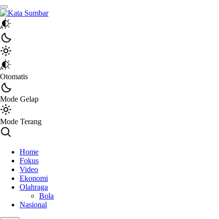
Kata Sumbar
Berita Sumbar Hari Ini
Otomatis
Mode Gelap
Mode Terang
Home
Fokus
Video
Ekonomi
Olahraga
Bola
Nasional