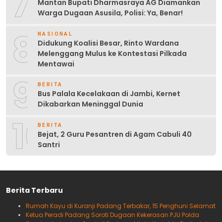
7
Mantan Bupati Dharmasraya AG Diamankan
Warga Dugaan Asusila, Polisi: Ya, Benar!
8
NASIONAL
Didukung Koalisi Besar, Rinto Wardana
Melenggang Mulus ke Kontestasi Pilkada
Mentawai
9
BERITA
Bus Palala Kecelakaan di Jambi, Kernet
Dikabarkan Meninggal Dunia
10
BERITA
Bejat, 2 Guru Pesantren di Agam Cabuli 40
Santri
Berita Terbaru
Rumah Kayu di Kuranji Padang Terbakar, 15 Penghuni Selamat
Ketua Peradi Padang Soroti Dugaan Kekerasan PJU Polda