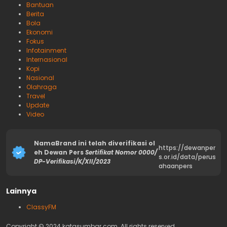
Bantuan
Berita
Bola
Ekonomi
Fokus
Infotainment
Internasional
Kopi
Nasional
Olahraga
Travel
Update
Video
NamaBrand ini telah diverifikasi ol
https://dewanper
eh Dewan Pers
Sertifikat Nomor 0000/
s.or.id/data/perus
DP-Verifikasi/K/XII/2023
ahaanpers
Lainnya
ClassyFM
Copyright © 2024 katasumbar.com. All rights reserved.