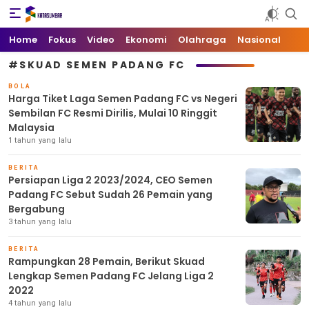
Kata Sumbar
Berita Sumbar Hari Ini
Home
Fokus
Video
Ekonomi
Olahraga
Nasional
#SKUAD SEMEN PADANG FC
BOLA
Harga Tiket Laga Semen Padang FC vs Negeri
Sembilan FC Resmi Dirilis, Mulai 10 Ringgit
Malaysia
1 tahun yang lalu
BERITA
Persiapan Liga 2 2023/2024, CEO Semen
Padang FC Sebut Sudah 26 Pemain yang
Bergabung
3 tahun yang lalu
BERITA
Rampungkan 28 Pemain, Berikut Skuad
Lengkap Semen Padang FC Jelang Liga 2
2022
4 tahun yang lalu