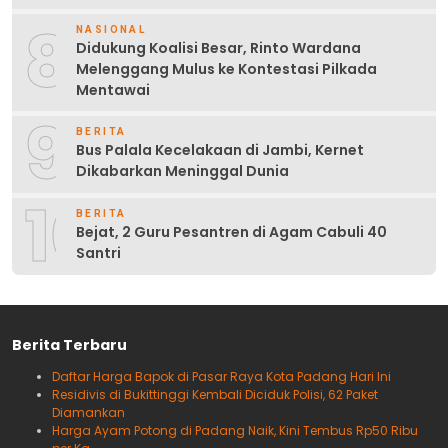
8
NASIONAL
Didukung Koalisi Besar, Rinto Wardana
Melenggang Mulus ke Kontestasi Pilkada
Mentawai
9
BERITA
Bus Palala Kecelakaan di Jambi, Kernet
Dikabarkan Meninggal Dunia
10
BERITA
Bejat, 2 Guru Pesantren di Agam Cabuli 40
Santri
Berita Terbaru
Daftar Harga Bapok di Pasar Raya Kota Padang Hari Ini
Residivis di Bukittinggi Kembali Diciduk Polisi, 62 Paket
Diamankan
Harga Ayam Potong di Padang Naik, Kini Tembus Rp50 Ribu