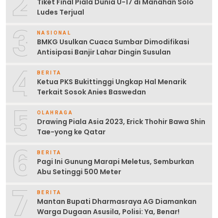
2
Tiket Final Piala Dunia U-17 di Manahan Solo
Ludes Terjual
3
NASIONAL
BMKG Usulkan Cuaca Sumbar Dimodifikasi
Antisipasi Banjir Lahar Dingin Susulan
4
BERITA
Ketua PKS Bukittinggi Ungkap Hal Menarik
Terkait Sosok Anies Baswedan
5
OLAHRAGA
Drawing Piala Asia 2023, Erick Thohir Bawa Shin
Tae-yong ke Qatar
6
BERITA
Pagi Ini Gunung Marapi Meletus, Semburkan
Abu Setinggi 500 Meter
7
BERITA
Mantan Bupati Dharmasraya AG Diamankan
Warga Dugaan Asusila, Polisi: Ya, Benar!