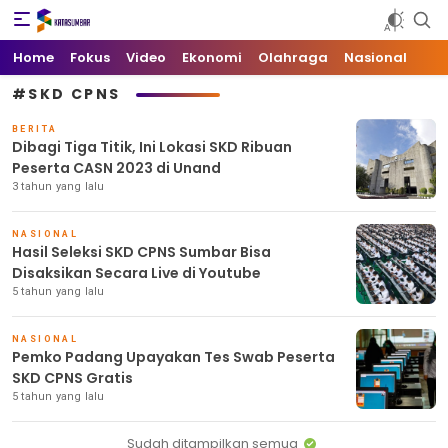
Kata Sumbar
Berita Sumbar Hari Ini
Home
Fokus
Video
Ekonomi
Olahraga
Nasional
#SKD CPNS
BERITA
Dibagi Tiga Titik, Ini Lokasi SKD Ribuan
Peserta CASN 2023 di Unand
3 tahun yang lalu
NASIONAL
Hasil Seleksi SKD CPNS Sumbar Bisa
Disaksikan Secara Live di Youtube
5 tahun yang lalu
NASIONAL
Pemko Padang Upayakan Tes Swab Peserta
SKD CPNS Gratis
5 tahun yang lalu
Sudah ditampilkan semua