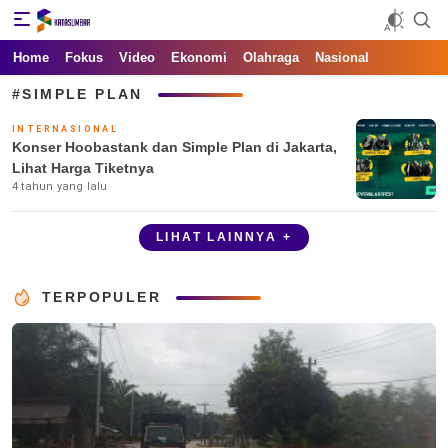
Kata Sumbar
Berita Sumbar Hari Ini
Home
Fokus
Video
Ekonomi
Olahraga
Nasional
#SIMPLE PLAN
INTERNASIONAL
Konser Hoobastank dan Simple Plan di Jakarta,
Lihat Harga Tiketnya
4 tahun yang lalu
LIHAT LAINNYA +
TERPOPULER