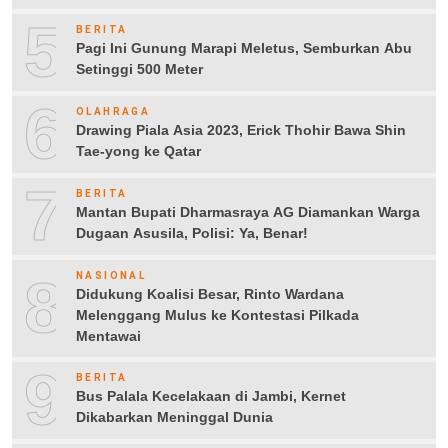
5
BERITA
Pagi Ini Gunung Marapi Meletus, Semburkan Abu
Setinggi 500 Meter
6
OLAHRAGA
Drawing Piala Asia 2023, Erick Thohir Bawa Shin
Tae-yong ke Qatar
7
BERITA
Mantan Bupati Dharmasraya AG Diamankan Warga
Dugaan Asusila, Polisi: Ya, Benar!
8
NASIONAL
Didukung Koalisi Besar, Rinto Wardana
Melenggang Mulus ke Kontestasi Pilkada
Mentawai
9
BERITA
Bus Palala Kecelakaan di Jambi, Kernet
Dikabarkan Meninggal Dunia