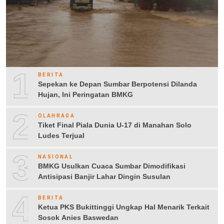
1
BERITA
Sepekan ke Depan Sumbar Berpotensi Dilanda
Hujan, Ini Peringatan BMKG
2
OLAHRAGA
Tiket Final Piala Dunia U-17 di Manahan Solo
Ludes Terjual
3
NASIONAL
BMKG Usulkan Cuaca Sumbar Dimodifikasi
Antisipasi Banjir Lahar Dingin Susulan
4
BERITA
Ketua PKS Bukittinggi Ungkap Hal Menarik Terkait
Sosok Anies Baswedan