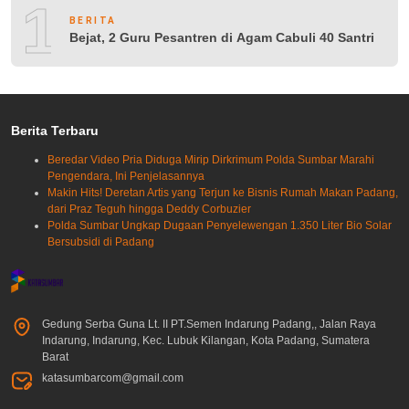
10
BERITA
Bejat, 2 Guru Pesantren di Agam Cabuli 40 Santri
Berita Terbaru
Beredar Video Pria Diduga Mirip Dirkrimum Polda Sumbar Marahi
Pengendara, Ini Penjelasannya
Makin Hits! Deretan Artis yang Terjun ke Bisnis Rumah Makan Padang,
dari Praz Teguh hingga Deddy Corbuzier
Polda Sumbar Ungkap Dugaan Penyelewengan 1.350 Liter Bio Solar
Bersubsidi di Padang
Gedung Serba Guna Lt. II PT.Semen Indarung Padang,, Jalan Raya
Indarung, Indarung, Kec. Lubuk Kilangan, Kota Padang, Sumatera
Barat
katasumbarcom@gmail.com