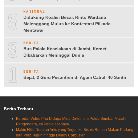
8
NASIONAL
Didukung Koalisi Besar, Rinto Wardana
Melenggang Mulus ke Kontestasi Pilkada
Mentawai
9
BERITA
Bus Palala Kecelakaan di Jambi, Kernet
Dikabarkan Meninggal Dunia
10
BERITA
Bejat, 2 Guru Pesantren di Agam Cabuli 40 Santri
Berita Terbaru
Beredar Video Pria Diduga Mirip Dirkrimum Polda Sumbar Marahi
Pengendara, Ini Penjelasannya
Makin Hits! Deretan Artis yang Terjun ke Bisnis Rumah Makan Padang,
dari Praz Teguh hingga Deddy Corbuzier