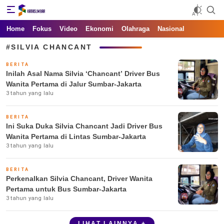
Kata Sumbar
Berita Sumbar Hari Ini
Home
Fokus
Video
Ekonomi
Olahraga
Nasional
#SILVIA CHANCANT
BERITA
Inilah Asal Nama Silvia ‘Chancant’ Driver Bus
Wanita Pertama di Jalur Sumbar-Jakarta
3 tahun yang lalu
BERITA
Ini Suka Duka Silvia Chancant Jadi Driver Bus
Wanita Pertama di Lintas Sumbar-Jakarta
3 tahun yang lalu
BERITA
Perkenalkan Silvia Chancant, Driver Wanita
Pertama untuk Bus Sumbar-Jakarta
3 tahun yang lalu
LIHAT LAINNYA +