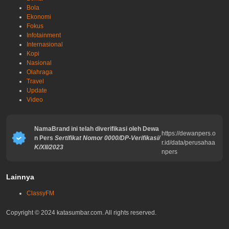
Bola
Ekonomi
Fokus
Infotainment
Internasional
Kopi
Nasional
Olahraga
Travel
Update
Video
NamaBrand ini telah diverifikasi oleh Dewa
https://dewanpers.o
n Pers
Sertifikat Nomor 0000/DP-Verifikasi/
r.id/data/perusahaa
K/XII/2023
npers
Lainnya
ClassyFM
Copyright © 2024 katasumbar.com. All rights reserved.