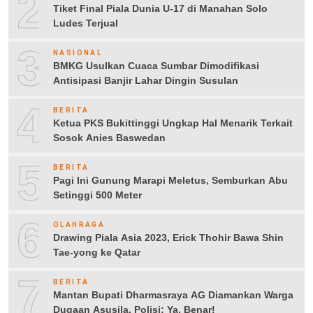
2
Tiket Final Piala Dunia U-17 di Manahan Solo
Ludes Terjual
3
NASIONAL
BMKG Usulkan Cuaca Sumbar Dimodifikasi
Antisipasi Banjir Lahar Dingin Susulan
4
BERITA
Ketua PKS Bukittinggi Ungkap Hal Menarik Terkait
Sosok Anies Baswedan
5
BERITA
Pagi Ini Gunung Marapi Meletus, Semburkan Abu
Setinggi 500 Meter
6
OLAHRAGA
Drawing Piala Asia 2023, Erick Thohir Bawa Shin
Tae-yong ke Qatar
7
BERITA
Mantan Bupati Dharmasraya AG Diamankan Warga
Dugaan Asusila, Polisi: Ya, Benar!