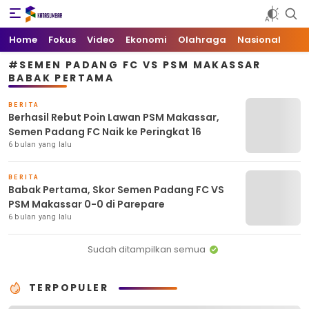
Kata Sumbar
Berita Sumbar Hari Ini
Home
Fokus
Video
Ekonomi
Olahraga
Nasional
#SEMEN PADANG FC VS PSM MAKASSAR
BABAK PERTAMA
BERITA
Berhasil Rebut Poin Lawan PSM Makassar,
Semen Padang FC Naik ke Peringkat 16
6 bulan yang lalu
BERITA
Babak Pertama, Skor Semen Padang FC VS
PSM Makassar 0-0 di Parepare
6 bulan yang lalu
Sudah ditampilkan semua
TERPOPULER