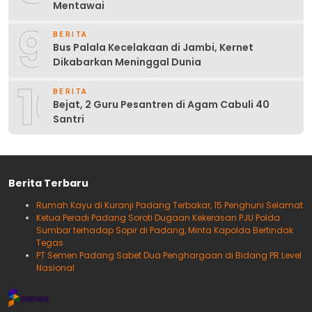
Mentawai
9
BERITA
Bus Palala Kecelakaan di Jambi, Kernet
Dikabarkan Meninggal Dunia
10
BERITA
Bejat, 2 Guru Pesantren di Agam Cabuli 40
Santri
Berita Terbaru
Rumah Kayu di Kuranji Padang Terbakar, 15 Penghuni Selamat
Ketua Peradi Padang Soroti Dugaan Kekerasan PJU Polda
Sumbar terhadap Sopir di Padang, Minta Kapolda Bertindak
Tegas
PT Semen Padang Sabet Dua Penghargaan di Bidang PR Level
Nasional