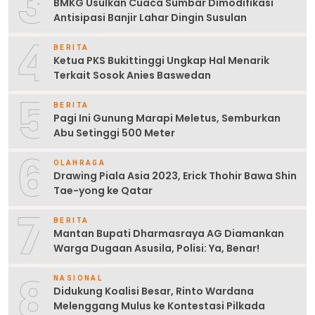
3
BMKG Usulkan Cuaca Sumbar Dimodifikasi
Antisipasi Banjir Lahar Dingin Susulan
4
BERITA
Ketua PKS Bukittinggi Ungkap Hal Menarik
Terkait Sosok Anies Baswedan
5
BERITA
Pagi Ini Gunung Marapi Meletus, Semburkan
Abu Setinggi 500 Meter
6
OLAHRAGA
Drawing Piala Asia 2023, Erick Thohir Bawa Shin
Tae-yong ke Qatar
7
BERITA
Mantan Bupati Dharmasraya AG Diamankan
Warga Dugaan Asusila, Polisi: Ya, Benar!
8
NASIONAL
Didukung Koalisi Besar, Rinto Wardana
Melenggang Mulus ke Kontestasi Pilkada