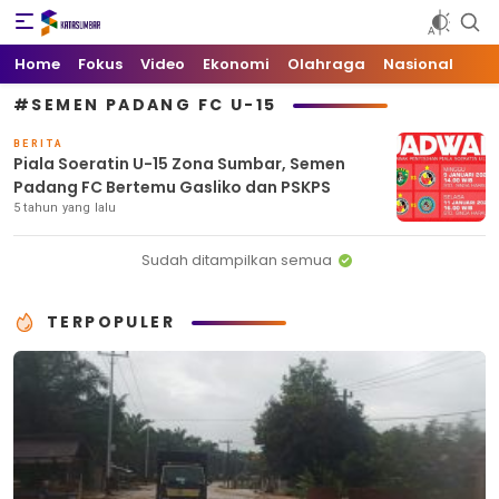
Kata Sumbar
Berita Sumbar Hari Ini
Home
Fokus
Video
Ekonomi
Olahraga
Nasional
#SEMEN PADANG FC U-15
BERITA
Piala Soeratin U-15 Zona Sumbar, Semen
Padang FC Bertemu Gasliko dan PSKPS
5 tahun yang lalu
Sudah ditampilkan semua
TERPOPULER