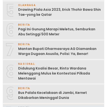
5
OLAHRAGA
Drawing Piala Asia 2023, Erick Thohir Bawa Shin
Tae-yong ke Qatar
6
BERITA
Pagi Ini Gunung Marapi Meletus, Semburkan
Abu Setinggi 500 Meter
7
BERITA
Mantan Bupati Dharmasraya AG Diamankan
Warga Dugaan Asusila, Polisi: Ya, Benar!
8
NASIONAL
Didukung Koalisi Besar, Rinto Wardana
Melenggang Mulus ke Kontestasi Pilkada
Mentawai
9
BERITA
Bus Palala Kecelakaan di Jambi, Kernet
Dikabarkan Meninggal Dunia